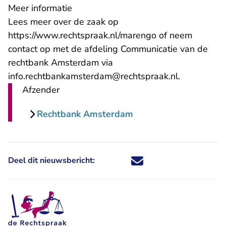
Meer informatie
Lees meer over de zaak op
https://www.rechtspraak.nl/marengo
of neem
contact op met de afdeling Communicatie van de
rechtbank Amsterdam via
- U verlaat
info.rechtbankamsterdam@rechtspraak.nl
.
Afzender
Rechtbank Amsterdam
Deel dit nieuwsbericht:
Deel dit nieuwsbericht via X - U 
Deel dit nieuwsbericht via Fa
Deel dit nieuwsbericht via
Deel dit nieuwsbericht