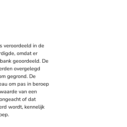
is veroordeeld in de
rdigde, omdat er
htbank geoordeeld. De
erden overgelegd
rom gegrond. De
reau om pas in beroep
 waarde van een
ongeacht of dat
erd wordt, kennelijk
oep.