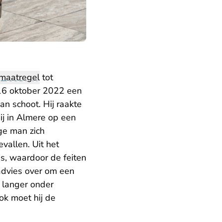
maatregel
tot
 16 oktober 2022 een
n schoot. Hij raakte
ij in Almere op een
ge man zich
allen. Uit het
is, waardoor de feiten
dvies over om een
 langer onder
ok moet hij de