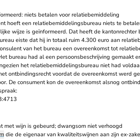
formeerd: niets betalen voor relatiebemiddeling
nt hoeft een relatiebemiddelingsbureau niets te betale
elijke wijze is geïnformeerd. Dat heeft de kantonrechter
reau eiste dat hij in totaal ruim 4.300 euro aan relat
onsulent van het bureau een overeenkomst tot relatiebe
Het bureau had al een persoonsbeschrijving gemaakt e
ngezien het relatiebemiddelingsbureau niet had volda
 het ontbindingsrecht voordat de overeenkomst werd ges
door. De consument kon de overeenkomst alsnog ontbin
spraak:
- U verlaat Rechtspraak.nl
3:4713
at met wijn is gebeurd; dwangsom niet verhoogd
om
die de eigenaar van kwaliteitswijnen aan zijn ex-zak