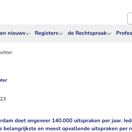
Zo
 en nieuws
Registers
de Rechtspraak
Profes
echter
hter
023
dam doet ongeveer 140.000 uitspraken per jaar. Ied
e belangrijkste en meest opvallende uitspraken per r