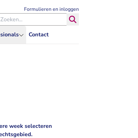
- U verlaat Rechtspraak.nl
Formulieren en inloggen
eken binnen de Rechtspraak
Zoeken
sionals
Contact
ere week selecteren
echtsgebied.