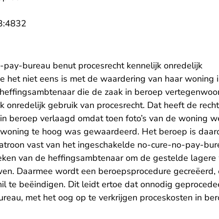
- U verlaat Rechtspraak.nl
3:4832
-pay-bureau benut procesrecht kennelijk onredelijk
ie het niet eens is met de waardering van haar woning 
heffingsambtenaar die de zaak in beroep vertegenwoo
jk onredelijk gebruik van procesrecht. Dat heeft de rec
n beroep verlaagd omdat toen foto’s van de woning w
e woning te hoog was gewaardeerd. Het beroep is daa
patroon vast van het ingeschakelde no-cure-no-pay-bu
oeken van de heffingsambtenaar om de gestelde lagere
en. Daarmee wordt een beroepsprocedure gecreëerd, 
il te beëindigen. Dit leidt ertoe dat onnodig geprocede
reau, met het oog op te verkrijgen proceskosten in ber