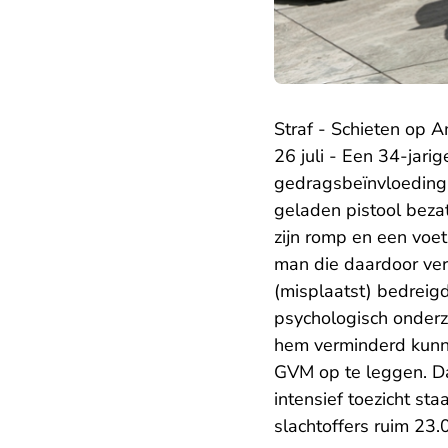
Straf - Schieten op 
26 juli - Een 34-jari
gedragsbeïnvloeding 
geladen pistool beza
zijn romp en een voet
man die daardoor ver
(misplaatst) bedreig
psychologisch onderzo
hem verminderd kunn
GVM op te leggen. Da
intensief toezicht st
slachtoffers ruim 23