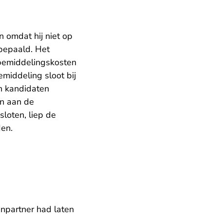
n omdat hij niet op
 bepaald. Het
iebemiddelingskosten
middeling sloot bij
n kandidaten
an aan de
loten, liep de
den.
enpartner had laten