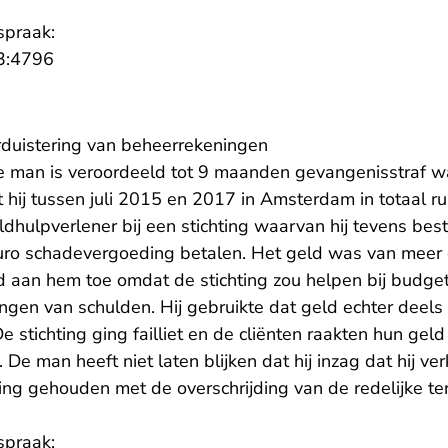
spraak:
- U verlaat Rechtspraak.nl
3:4796
erduistering van beheerrekeningen
ige man is veroordeeld tot 9 maanden gevangenisstraf
 hij tussen juli 2015 en 2017 in Amsterdam in totaal r
ldhulpverlener bij een stichting waarvan hij tevens be
uro schadevergoeding betalen. Het geld was van meer d
 aan hem toe omdat de stichting zou helpen bij budget
ingen van schulden. Hij gebruikte dat geld echter deel
De stichting ging failliet en de cliënten raakten hun gel
 De man heeft niet laten blijken dat hij inzag dat hij ve
ing gehouden met de overschrijding van de redelijke ter
spraak: