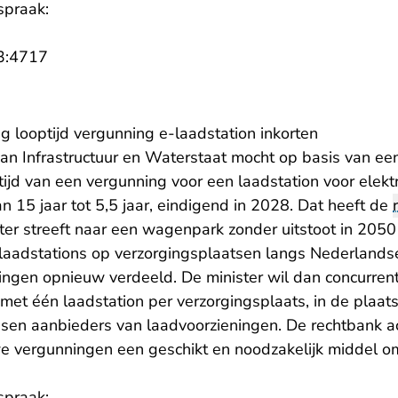
spraak:
- U verlaat Rechtspraak.nl
3:4717
g looptijd vergunning e-laadstation inkorten
 van Infrastructuur en Waterstaat mocht op basis van een 
tijd van een vergunning voor een laadstation voor elektr
n 15 jaar tot 5,5 jaar, eindigend in 2028. Dat heeft de
ter streeft naar een wagenpark zonder uitstoot in 2050
laadstations op verzorgingsplaatsen langs Nederland
ngen opnieuw verdeeld. De minister wil dan concurrent
met één laadstation per verzorgingsplaats, in de plaats
ssen aanbieders van laadvoorzieningen. De rechtbank ac
we vergunningen een geschikt en noodzakelijk middel om
spraak: