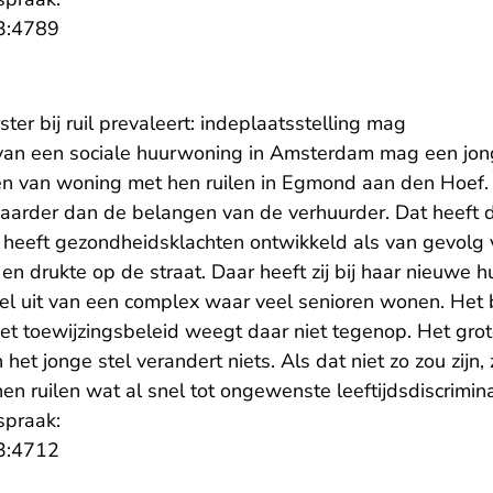
- U verlaat Rechtspraak.nl
3:4789
ter bij ruil prevaleert: indeplaatsstelling mag
r van een sociale huurwoning in Amsterdam mag een jong
 en van woning met hen ruilen in Egmond aan den Hoef.
aarder dan de belangen van de verhuurder. Dat heeft
 heeft gezondheidsklachten ontwikkeld als van gevolg 
 en drukte op de straat. Daar heeft zij bij haar nieuwe h
l uit van een complex waar veel senioren wonen. Het 
het toewijzingsbeleid weegt daar niet tegenop. Het grote
 het jonge stel verandert niets. Als dat niet zo zou zijn
n ruilen wat al snel tot ongewenste leeftijdsdiscrimina
spraak:
- U verlaat Rechtspraak.nl
3:4712