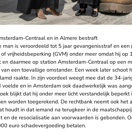
Amsterdam-Centraal en in Almere bestraft
ge man is veroordeeld tot 5 jaar gevangenisstraf en een
of vrijheidsbeperking (GVM) onder meer omdat hij op
t en daarmee op station Amsterdam-Centraal op een ma
 van een toevallige omstander. Een week later schoot h
lamd raakte. In zijn voordeel weegt mee dat de 34-jari
d voelde en in Amsterdam ook daadwerkelijk was aangev
ek blijkt dat hij onder meer licht verstandelijk beperkt 
en worden toegerekend. De rechtbank neemt ook het a
t houdt in dat iemand na terugkeer in de maatschappij
aat en de resocialisatie aan voorwaarden is gebonden. O
.000 euro schadevergoeding betalen.