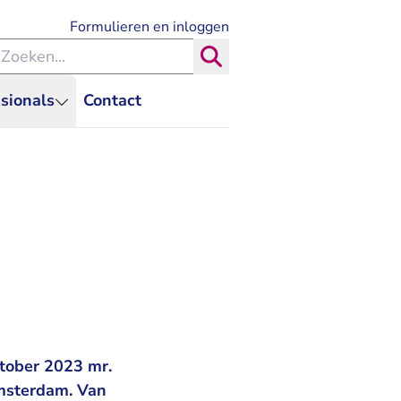
- U verlaat Rechtspraak.nl
Formulieren en inloggen
eken binnen de Rechtspraak
Zoeken
sionals
Contact
tober 2023 mr.
Amsterdam. Van