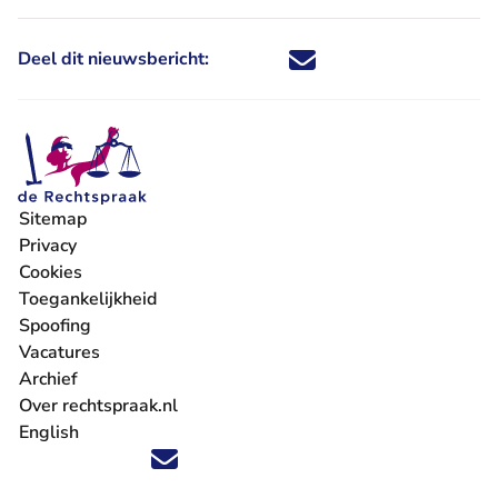
Deel dit nieuwsbericht:
Deel dit nieuwsbericht via X - U 
Deel dit nieuwsbericht via Fa
Deel dit nieuwsbericht via
Deel dit nieuwsbericht
Sitemap
Privacy
Cookies
Toegankelijkheid
Spoofing
Vacatures
- U verlaat Rechtspraak.nl
Archief
Over rechtspraak.nl
English
Volg ons op X (Twitter) - U verlaat Rechtspraak.nl
Volg ons op Facebook - U verlaat Rechtspraak.nl
Volg ons op Instagram - U verlaat Rechtspraak.nl
Volg ons op Youtube - U verlaat Rechtspraak.nl
Volg ons op LinkedIn - U verlaat Rechtspraak.n
'Blijf op de hoogte' nieuwsbrief - U verlaat