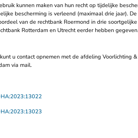
ebruik kunnen maken van hun recht op tijdelijke besch
elijke bescherming is verleend (maximaal drie jaar). De
ordeel van de rechtbank Roermond in drie soortgelijke 
rechtbank Rotterdam en Utrecht eerder hebben gegeve
 kunt u contact opnemen met de afdeling Voorlichting 
- U verlaat Rechtspraak.nl
rdam via
mail
.
- U verlaat Rechtspraak.nl
DHA:2023:13022
- U verlaat Rechtspraak.nl
DHA:2023:13023
 U verlaat Rechtspraak.nl