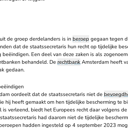
uit de groep derdelanders is in
beroep
gegaan tegen de
vinden dat de staatssecretaris hun recht op tijdelijke be
eëindigen. Een deel van deze zaken is als zogenoemd
chtbanken behandeld. De
rechtbank
Amsterdam heeft va
aak gedaan.
beëindigen
am oordeelt dat de staatssecretaris niet de
bevoegdh
e hij heeft gemaakt om hen tijdelijke bescherming te b
is verleend, biedt het Europees recht daar volgens de
staatssecretaris had daarom niet de tijdelijke bescher
 beroepen hadden ingesteld op 4 september 2023 moge