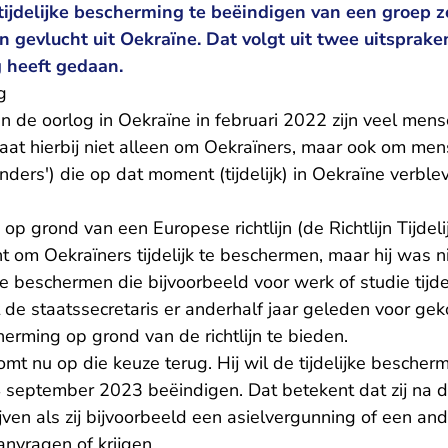
ijdelijke bescherming te beëindigen van een groep
ijn gevlucht uit Oekraïne. Dat volgt uit twee uitsprak
heeft gedaan.
g
n de oorlog in Oekraïne in februari 2022 zijn veel men
aat hierbij niet alleen om Oekraïners, maar ook om me
anders') die op dat moment (tijdelijk) in Oekraïne verble
 op grond van een Europese richtlijn (de Richtlijn Tijde
t om Oekraïners tijdelijk te beschermen, maar hij was n
 beschermen die bijvoorbeeld voor werk of studie tijdel
t de staatssecretaris er anderhalf jaar geleden voor g
herming op grond van de richtlijn te bieden.
omt nu op die keuze terug. Hij wil de tijdelijke besche
 september 2023 beëindigen. Dat betekent dat zij na d
ven als zij bijvoorbeeld een asielvergunning of een an
anvragen of krijgen.