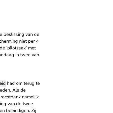
 beslissing van de
scherming niet per 4
e ‘pilotzaak’ met
ndaag in twee van
eid
had om terug te
ieden. Als de
 rechtbank namelijk
ming van de twee
n beëindigen. Zij