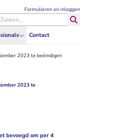
- U verlaat Rechtspraak.nl
Formulieren en inloggen
eken binnen de Rechtspraak
Zoeken
sionals
Contact
eptember 2023 te beëindigen
ptember 2023 te
niet bevoegd om per 4