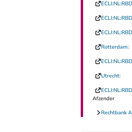
ECLI:NL:RB
ECLI:NL:RB
ECLI:NL:RB
-
Rotterdam:
ECLI:NL:RB
- U 
Utrecht:
ECLI:NL:RB
Afzender
Rechtbank 