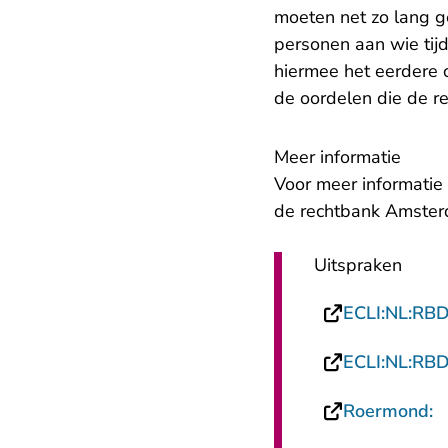
moeten net zo lang g
personen aan wie tijd
hiermee het eerdere o
de oordelen die de 
Meer informatie
Voor meer informatie
de rechtbank Amste
Uitspraken
ECLI:NL:RB
ECLI:NL:RB
-
Roermond: