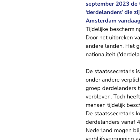
september 2023 de t
‘derdelanders’ die z
Amsterdam vandaag 
Tijdelijke beschermin
Door het uitbreken va
andere landen. Het g
nationaliteit ('derdel
De staatssecretaris is
onder andere verplich
groep derdelanders te
verbleven. Toch heef
mensen tijdelijk besc
De staatssecretaris k
derdelanders vanaf 4
Nederland mogen blij
verblijfsvergunning a