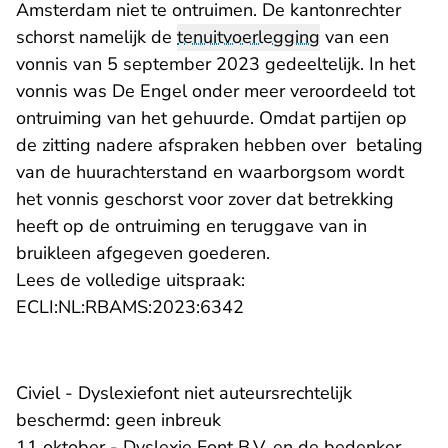
Amsterdam niet te ontruimen. De kantonrechter
schorst namelijk de
tenuitvoerlegging
van een
vonnis van 5 september 2023 gedeeltelijk. In het
vonnis was De Engel onder meer veroordeeld tot
ontruiming van het gehuurde. Omdat partijen op
de zitting nadere afspraken hebben over betaling
van de huurachterstand en waarborgsom wordt
het vonnis geschorst voor zover dat betrekking
heeft op de ontruiming en teruggave van in
bruikleen afgegeven goederen.
Lees de volledige uitspraak:
- U verlaat Rechtspraak.n
ECLI:NL:RBAMS:2023:6342
Civiel - Dyslexiefont niet auteursrechtelijk
beschermd: geen inbreuk
11 oktober - Dyslexie Font B.V. en de bedenker