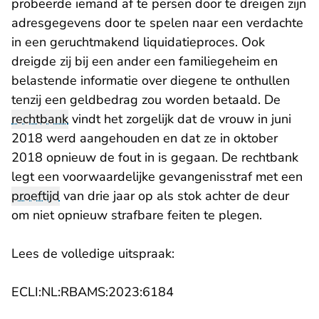
probeerde iemand af te persen door te dreigen zijn
adresgegevens door te spelen naar een verdachte
in een geruchtmakend liquidatieproces. Ook
dreigde zij bij een ander een familiegeheim en
belastende informatie over diegene te onthullen
tenzij een geldbedrag zou worden betaald. De
rechtbank
vindt het zorgelijk dat de vrouw in juni
2018 werd aangehouden en dat ze in oktober
2018 opnieuw de fout in is gegaan. De rechtbank
legt een voorwaardelijke gevangenisstraf met een
proeftijd
van drie jaar op als stok achter de deur
om niet opnieuw strafbare feiten te plegen.
Lees de volledige uitspraak:
- U verlaat Rechtspraak.nl
- U verlaat Rechtspraak.n
ECLI:NL:RBAMS:2023:6184