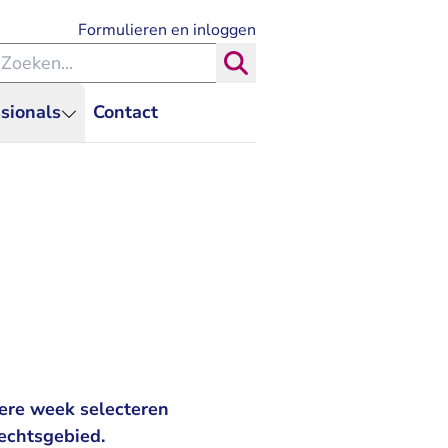
- U verlaat Rechtspraak.nl
Formulieren en inloggen
eken binnen de Rechtspraak
Zoeken
sionals
Contact
ere week selecteren
echtsgebied.