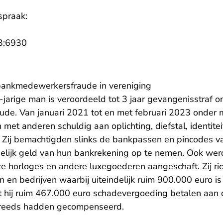
spraak:
- U verlaat Rechtspraak.nl
3:6930
r bankmedewerkersfraude in vereniging
jarige man is veroordeeld tot 3 jaar gevangenisstraf o
de. Van januari 2021 tot en met februari 2023 onder
 met anderen schuldig aan oplichting, diefstal, identite
Zij bemachtigden slinks de bankpassen en pincodes va
elijk geld van hun bankrekening op te nemen. Ook wer
 horloges en andere luxegoederen aangeschaft. Zij rich
en bedrijven waarbij uiteindelijk ruim 900.000 euro is
 hij ruim 467.000 euro schadevergoeding betalen aan
 reeds hadden gecompenseerd.