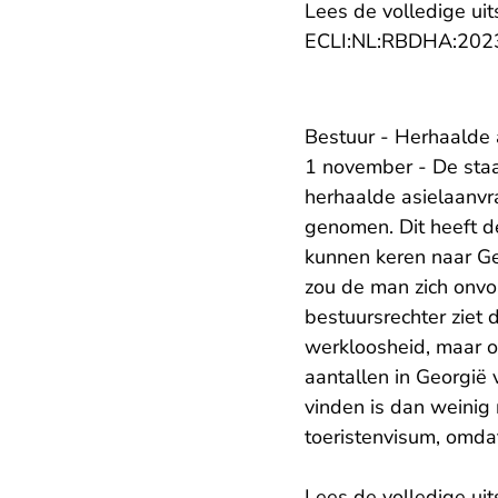
Lees de volledige uit
ECLI:NL:RBDHA:202
Bestuur - Herhaalde 
1 november - De staa
herhaalde asielaanvr
genomen. Dit heeft d
kunnen keren naar Geo
zou de man zich onv
bestuursrechter ziet 
werkloosheid, maar op
aantallen in Georgië 
vinden is dan weinig 
toeristenvisum, omdat
Lees de volledige uit