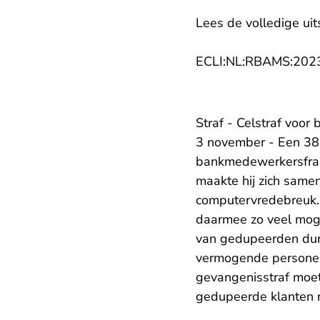
Lees de volledige uit
ECLI:NL:RBAMS:202
Straf - Celstraf voo
3 november - Een 38-
bankmedewerkersfrau
maakte hij zich samen
computervredebreuk. 
daarmee zo veel mog
van gedupeerden dure
vermogende personen 
gevangenisstraf moet
gedupeerde klanten