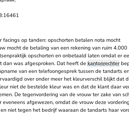
- U verlaat Rechtspraak.nl
3:16461
r facings op tanden: opschorten betalen nota mocht
uw mocht de betaling van een rekening van ruim 4.000
enpraktijk opschorten en onbetaald laten omdat er ee
t dan was afgesproken. Dat heeft de
kantonrechter
bep
opname van een telefoongesprek tussen de tandarts en
rvaardigd over onder meer het kleurverschil blijkt dat d
eur niet de bestelde kleur was en dat de klant daar v
men. De tegenvordering van de vrouw ter zake van sc
er eveneens afgewezen, omdat de vrouw deze vordering
 en niet tegen het bedrijf waaraan de tandarts haar vo