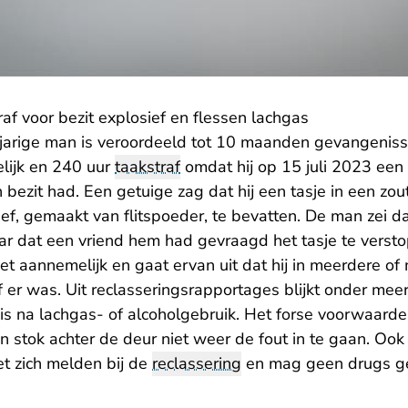
raf voor bezit explosief en flessen lachgas
jarige man is veroordeeld tot 10 maanden gevangeniss
ijk en 240 uur
taakstraf
omdat hij op 15 juli 2023 een
n bezit had. Een getuige zag dat hij een tasje in een zou
ef, gemaakt van flitspoeder, te bevatten. De man zei dat
maar dat een vriend hem had gevraagd het tasje te vers
niet aannemelijk en gaat ervan uit dat hij in meerdere 
 er was. Uit reclasseringsrapportages blijkt onder meer
s na lachgas- of alcoholgebruik. Het forse voorwaardel
n stok achter de deur niet weer de fout in te gaan. Ook
t zich melden bij de
reclassering
en mag geen drugs ge