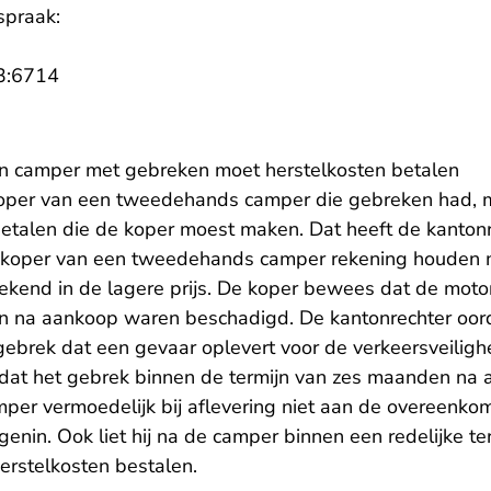
spraak:
- U verlaat Rechtspraak.nl
3:6714
an camper met gebreken moet herstelkosten betalen
koper van een tweedehands camper die gebreken had, m
etalen die de koper moest maken. Dat heeft de kanton
 koper van een tweedehands camper rekening houden
rekend in de lagere prijs. De koper bewees dat de moto
 na aankoop waren beschadigd. De kantonrechter oord
ebrek dat een gevaar oplevert voor de verkeersveilighei
at het gebrek binnen de termijn van zes maanden na a
per vermoedelijk bij aflevering niet aan de overeenkom
genin. Ook liet hij na de camper binnen een redelijke te
erstelkosten bestalen.