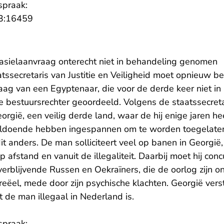
spraak:
- U verlaat Rechtspraak.nl
3:16459
asielaanvraag onterecht niet in behandeling genomen
tssecretaris van Justitie en Veiligheid moet opnieuw b
aag van een Egyptenaar, die voor de derde keer niet in
e bestuursrechter geoordeeld. Volgens de staatssecret
rgië, een veilig derde land, waar de hij enige jaren he
oldoende hebben ingespannen om te worden toegelaten
dit anders. De man solliciteert veel op banen in Georgië
 afstand en vanuit de illegaliteit. Daarbij moet hij con
verblijvende Russen en Oekraïners, die de oorlog zijn o
reëel, mede door zijn psychische klachten. Georgië vers
 de man illegaal in Nederland is.
spraak: