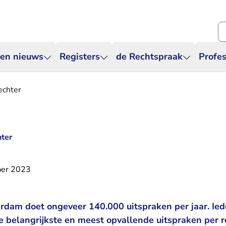
Zo
 en nieuws
Registers
de Rechtspraak
Profes
echter
hter
er 2023
dam doet ongeveer 140.000 uitspraken per jaar. Ied
e belangrijkste en meest opvallende uitspraken per r