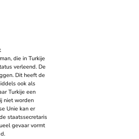
t
man, die in Turkije
tatus verleend. De
ggen. Dit heeft de
iddels ook als
aar Turkije een
ij niet worden
se Unie kan er
e staatssecretaris
ueel gevaar vormt
gd.