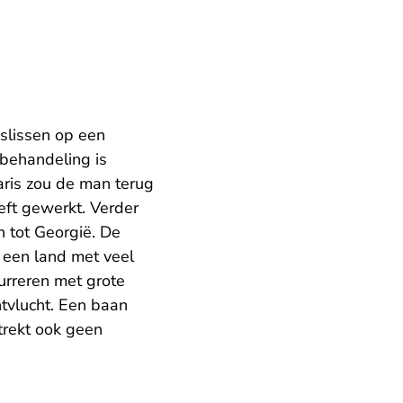
eslissen op een
 behandeling is
aris zou de man terug
eft gewerkt. Verder
 tot Georgië. De
, een land met veel
curreren met grote
ntvlucht. Een baan
trekt ook geen