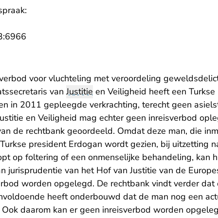
spraak:
- U verlaat Rechtspraak.nl
3:6966
sverbod voor vluchteling met veroordeling geweldsdelic
tssecretaris van
Justitie
en Veiligheid heeft een Turkse 
en in 2011 gepleegde verkrachting, terecht geen asiels
Justitie en Veiligheid mag echter geen inreisverbod ople
an de rechtbank geoordeeld. Omdat deze man, die inm
urkse president Erdogan wordt gezien, bij uitzetting n
oopt op foltering of een onmenselijke behandeling, kan h
n jurisprudentie van het Hof van Justitie van de Europe
rbod worden opgelegd. De rechtbank vindt verder dat d
 onvoldoende heeft onderbouwd dat de man nog een act
. Ook daarom kan er geen inreisverbod worden opgele