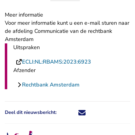
Meer informatie
- U verlaat Re
Voor meer informatie kunt u een
e-mail
sturen naar
de afdeling Communicatie van de rechtbank
Amsterdam
Uitspraken
- U verlaat Recht
ECLI:NL:RBAMS:2023:6923
Afzender
Rechtbank Amsterdam
Deel dit nieuwsbericht:
Deel dit nieuwsbericht via X - U 
Deel dit nieuwsbericht via Fa
Deel dit nieuwsbericht via
Deel dit nieuwsbericht