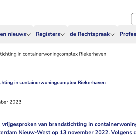
Zo
 en nieuws
Registers
de Rechtspraak
Profes
stichting in containerwoningcomplex Riekerhaven
ichting in containerwoningcomplex Riekerhaven
mber 2023
s vrijgesproken van brandstichting in containerwon
terdam Nieuw-West op 13 november 2022. Volgens d