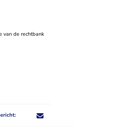
e van de rechtbank
ericht:
Deel dit nieuwsbericht via X - U verlaat Rechtspraa
Deel dit nieuwsbericht via Facebook - U verlaat
Deel dit nieuwsbericht via e-mail
Deel dit nieuwsbericht via LinkedIn - U v