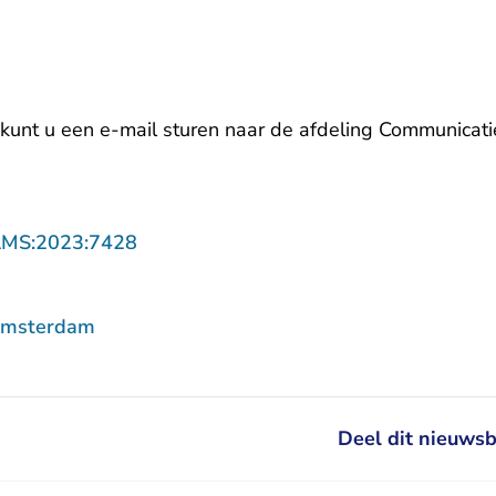
- U verlaat Rechtspraak.nl
 kunt u een
e-mail
sturen naar de afdeling Communicati
- U verlaat Rechtspraak.nl
AMS:2023:7428
Amsterdam
Deel dit nieuwsb