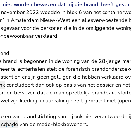
r niet worden bewezen dat hij die brand heeft gestic
3 november 2022 woedde in blok 6 van het containerw
ven’ in Amsterdam Nieuw-West een allesverwoestende b
sgevaar voor de personen die in de omliggende wonin
onbewoonbaar verklaard.
kend
de brand is begonnen in de woning van de 28-jarige man
 meer te achterhalen stelt de forensisch brandonderzoe
esticht en er zijn geen getuigen die hebben verklaard o
nk
concludeert dan ook op basis van het dossier en het
 worden bewezen dat de man opzettelijk brandbare stoffe
wel zijn kleding, in aanraking heeft gebracht met (ope
roken van brandstichting kan hij ook niet verantwoorde
e schade
van de mede-blokbewoners.