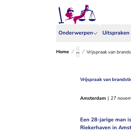
Onderwerpen
Uitspraken
Home
...
Vrijspraak van brand
Vrijspraak van brandst
Amsterdam
|
27 nove
Een 28-jarige man i
Riekerhaven in Ams