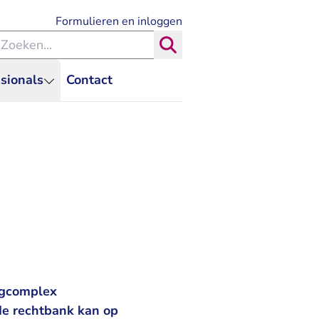
- U verlaat Rechtspraak.nl
Formulieren en inloggen
eken binnen de Rechtspraak
Zoeken
sionals
Contact
ingcomplex
e rechtbank kan op