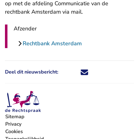
op met de afdeling Communicatie van de
- U verlaat Rechtspraa
rechtbank Amsterdam via
mail
.
Afzender
Rechtbank Amsterdam
Deel dit nieuwsbericht:
Deel dit nieuwsbericht via X - U 
Deel dit nieuwsbericht via Fa
Deel dit nieuwsbericht via
Deel dit nieuwsbericht
Sitemap
Privacy
Cookies