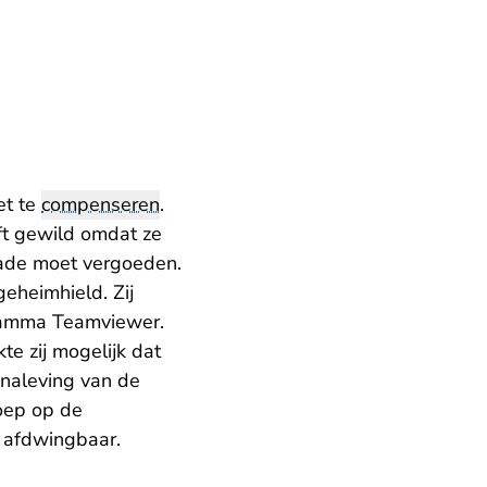
et te
compenseren
.
eft gewild omdat ze
hade moet vergoeden.
eheimhield. Zij
ramma Teamviewer.
te zij mogelijk dat
 naleving van de
roep op de
r afdwingbaar.