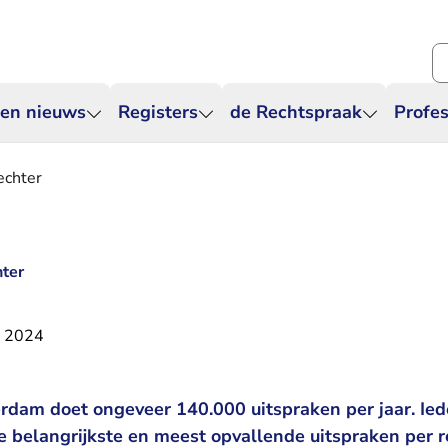
Zo
 en nieuws
Registers
de Rechtspraak
Profes
echter
hter
i 2024
dam doet ongeveer 140.000 uitspraken per jaar. Ied
e belangrijkste en meest opvallende uitspraken per r