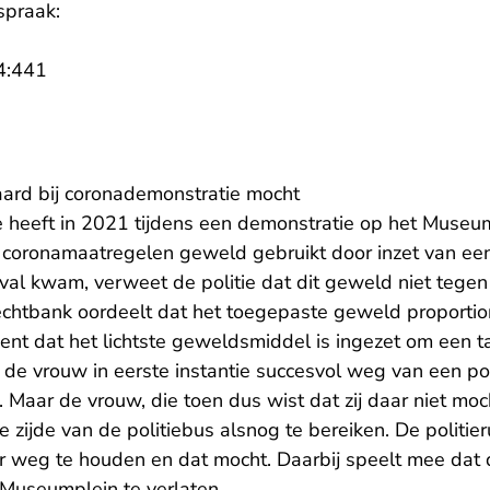
spraak:
- U verlaat Rechtspraak.nl
4:441
epaard bij coronademonstratie mocht
tie heeft in 2021 tijdens een demonstratie op het Muse
coronamaatregelen geweld gebruikt door inzet van een
n val kwam, verweet de politie dat dit geweld niet tege
chtbank oordeelt dat het toegepaste geweld proporti
ent dat het lichtste geweldsmiddel is ingezet om een t
ld de vrouw in eerste instantie succesvol weg van een p
. Maar de vrouw, die toen dus wist dat zij daar niet moc
 zijde van de politiebus alsnog te bereiken. De politie
 weg te houden en dat mocht. Daarbij speelt mee dat de
Museumplein te verlaten.