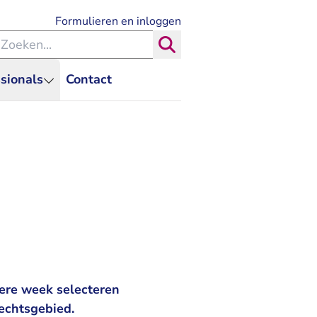
- U verlaat Rechtspraak.nl
Formulieren en inloggen
eken binnen de Rechtspraak
Zoeken
sionals
Contact
ere week selecteren
echtsgebied.