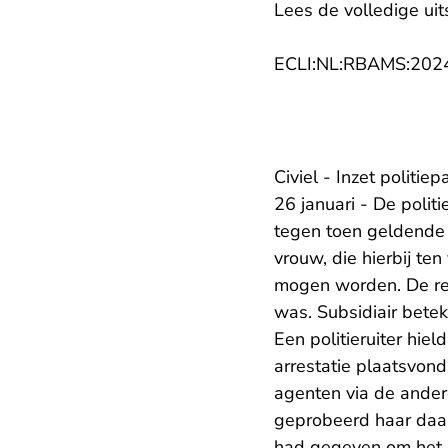
Lees de volledige uit
ECLI:NL:RBAMS:202
Civiel - Inzet politi
26 januari - De poli
tegen toen geldende 
vrouw, die hierbij te
mogen worden. De re
was. Subsidiair betek
Een politieruiter hie
arrestatie plaatsvond
agenten via de andere
geprobeerd haar daar
had gegeven om het 