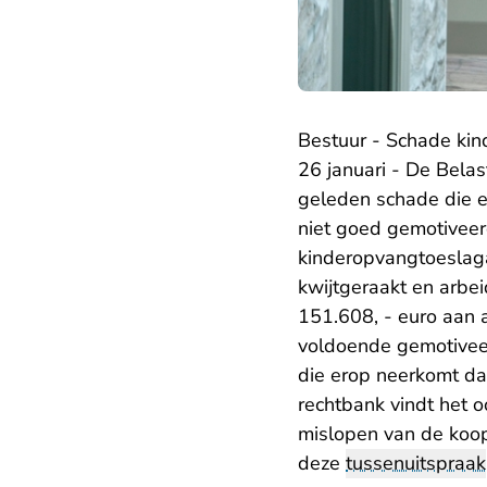
Bestuur - Schade kin
26 januari - De Bela
geleden schade die e
niet goed gemotivee
kinderopvangtoeslaga
kwijtgeraakt en arbe
151.608, - euro aan 
voldoende gemotiveerd
die erop neerkomt dat
rechtbank vindt het 
mislopen van de koop
deze
tussenuitspraak