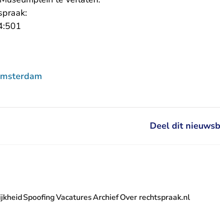
spraak:
- U verlaat Rechtspraak.nl
4:501
Amsterdam
Deel dit nieuwsb
jkheid
Spoofing
Vacatures
Archief
Over rechtspraak.nl
- U verlaat Rechtspraak.nl
 Rechtspraak.nl
t Rechtspraak.nl
rlaat Rechtspraak.nl
verlaat Rechtspraak.nl
 U verlaat Rechtspraak.nl
' nieuwsbrief - U verlaat Rechtspraak.nl