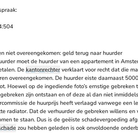
spraak:
- U verlaat Rechtspraak.nl
4:504
en niet overeengekomen: geld terug naar huurder
huurder moet de huurder van een appartement in Amst
etalen. De
kantonrechter
verklaart voor recht dat die m
aren overeengekomen. De huurder eiste daarnaast 500
 Hoewel op de ingediende foto’s ernstige gebreken te z
gebreken zijn ontstaan en of deze al dan niet inmiddels
urcommissie de huurprijs heeft verlaagd vanwege een le
te radiator. Dat de verhuurder de gebreken willens en 
 komen te staan. Dus is de geëiste schadevergoeding af
schade
zou hebben geleden is ook onvoldoende onder