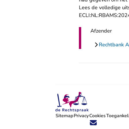
Lees de volledige uit
ECLI:NL:RBAMS:202
Afzender
Rechtbank 
Sitemap
Privacy
Cookies
Toegankeli
Volg ons op X (Twitter) - U verlaat
Volg ons op Facebook - U verlaa
Volg ons op Instagram - U ve
Volg ons op Youtube - U 
Volg ons op LinkedIn -
'Blijf op de hoogte