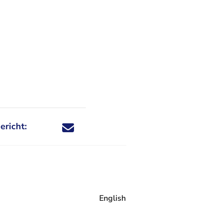
ericht:
Deel dit nieuwsbericht via X - U verlaat Rechtspraa
Deel dit nieuwsbericht via Facebook - U verlaat
Deel dit nieuwsbericht via e-mail
Deel dit nieuwsbericht via LinkedIn - U v
English