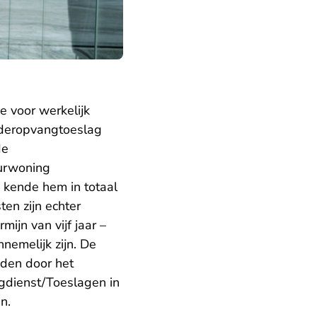
e voor werkelijk
nderopvangtoeslag
de
uurwoning
 kende hem in totaal
en zijn echter
ijn van vijf jaar –
nemelijk zijn. De
eden door het
gdienst/Toeslagen in
n.