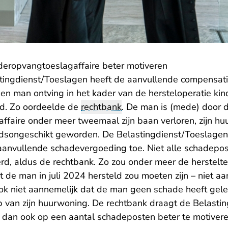
deropvangtoeslagaffaire beter motiveren
stingdienst/Toeslagen heeft de aanvullende compensati
en man ontving in het kader van de hersteloperatie ki
rd. Zo oordeelde de
rechtbank
. De man is (mede) door 
ffaire onder meer tweemaal zijn baan verloren, zijn h
idsongeschikt geworden. De Belastingdienst/Toeslagen
aanvullende schadevergoeding toe. Niet alle schadepost
, aldus de rechtbank. Zo zou onder meer de herstelterm
 de man in juli 2024 hersteld zou moeten zijn – niet aan
ook niet aannemelijk dat de man geen schade heeft gel
 van zijn huurwoning. De rechtbank draagt de Belastin
dan ook op een aantal schadeposten beter te motivere