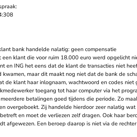
spraak:
- U verlaat Rechtspraak.nl
4:308
klant bank handelde nalatig: geen compensatie
t een klant die voor ruim 18.000 euro werd opgelicht ni
nt en ING het eens dat de klant de transacties niet he
d kwamen, maar dit maakt nog niet dat de bank de sc
t de klant haar inlognaam, wachtwoord en codes niet g
kmedewerker toegang tot haar computer via het prog
 meerdere betalingen goed tijdens die periode. Zo maak
 overgeboekt. Zij handelde hierdoor zeer nalatig wat
s betreft en moet de verliezen zelf dragen. Ook haar be
dt afgewezen. Een beroep daarop is niet via de rechte