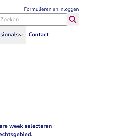
- U verlaat Rechtspraak.nl
Formulieren en inloggen
eken binnen de Rechtspraak
Zoeken
sionals
Contact
ere week selecteren
echtsgebied.