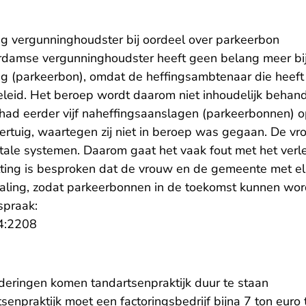
g vergunninghoudster bij oordeel over parkeerbon
erdamse vergunninghoudster heeft geen belang meer bi
g (parkeerbon), omdat de heffingsambtenaar die heeft
leid. Het beroep wordt daarom niet inhoudelijk behand
had eerder vijf naheffingsaanslagen (parkeerbonnen)
ertuig, waartegen zij niet in beroep was gegaan. De vro
itale systemen. Daarom gaat het vaak fout met het ver
tting is besproken dat de vrouw en de gemeente met el
taling, zodat parkeerbonnen in de toekomst kunnen w
spraak:
- U verlaat Rechtspraak.nl
4:2208
orderingen komen tandartsenpraktijk duur te staan
tsenpraktijk moet een factoringsbedrijf bijna 7 ton eur