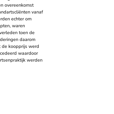
een overeenkomst
andartscliënten vanaf
erden echter om
opten, waren
overleden toen de
orderingen daarom
t de koopprijs werd
rocedeerd waardoor
rtsenpraktijk werden