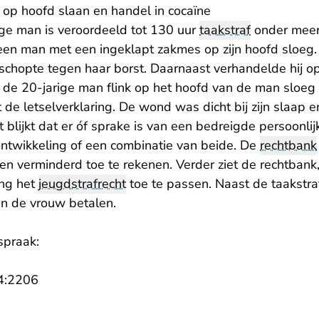
r op hoofd slaan en handel in cocaïne
ige man is veroordeeld tot 130 uur
taakstraf
onder meer 
n man met een ingeklapt zakmes op zijn hoofd sloeg. 
 schopte tegen haar borst. Daarnaast verhandelde hij o
t de 20-jarige man flink op het hoofd van de man sloeg 
de letselverklaring. De wond was dicht bij zijn slaap e
 blijkt dat er óf sprake is van een bedreigde persoonli
ontwikkeling of een combinatie van beide. De
rechtbank
en verminderd toe te rekenen. Verder ziet de rechtbank
ing het
jeugdstrafrecht
toe te passen. Naast de taakstra
n de vrouw betalen.
spraak:
- U verlaat Rechtspraak.nl
4:2206