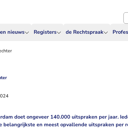
Zo
 en nieuws
Registers
de Rechtspraak
Profes
echter
hter
2024
dam doet ongeveer 140.000 uitspraken per jaar. Ied
e belangrijkste en meest opvallende uitspraken per r