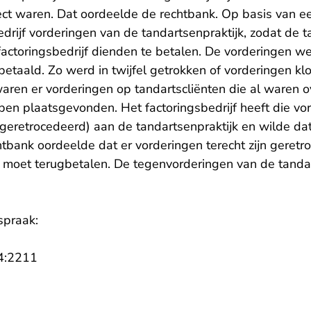
rect waren. Dat oordeelde de rechtbank. Op basis van 
edrijf vorderingen van de tandartsenpraktijk, zodat de t
actoringsbedrijf dienden te betalen. De vorderingen w
betaald. Zo werd in twijfel getrokken of vorderingen kl
waren er vorderingen op tandartscliënten die al waren 
en plaatsgevonden. Het factoringsbedrijf heeft die v
geretrocedeerd) aan de tandartsenpraktijk en wilde da
htbank oordeelde dat er vorderingen terecht zijn geret
k moet terugbetalen. De tegenvorderingen van de tanda
spraak:
- U verlaat Rechtspraak.nl
4:2211