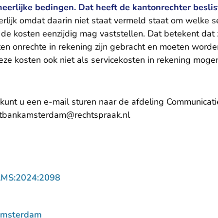
neerlijke bedingen. Dat heeft de kantonrechter besli
rlijk omdat daarin niet staat vermeld staat om welke s
de kosten eenzijdig mag vaststellen. Dat betekent da
n onrechte in rekening zijn gebracht en moeten worde
eze kosten ook niet als servicekosten in rekening mog
 kunt u een e-mail sturen naar de afdeling Communicat
- U verlaat Rechtspraa
chtbankamsterdam@rechtspraak.nl
- U verlaat Rechtspraak.nl
AMS:2024:2098
Amsterdam