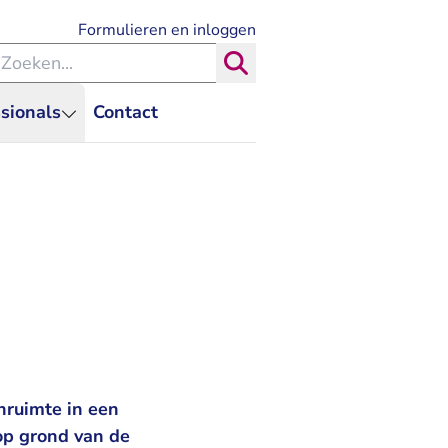
- U verlaat Rechtspraak.nl
Formulieren en inloggen
eken binnen de Rechtspraak
Zoeken
sionals
Contact
nruimte in een
op grond van de