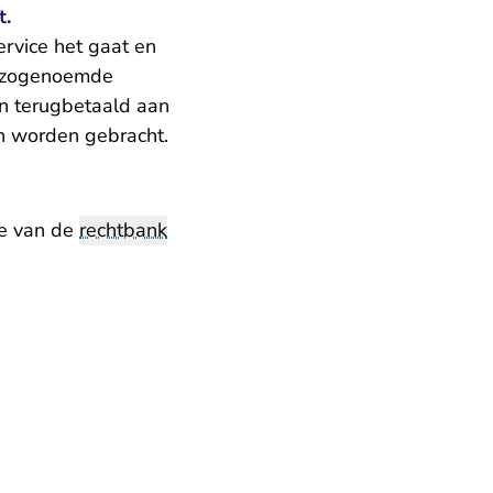
st.
ervice het gaat en
t zogenoemde
n terugbetaald aan
en worden gebracht.
ie van de
rechtbank
k.nl