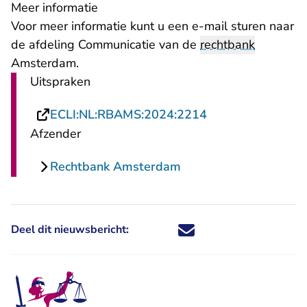
Meer informatie
- U verlaat Re
Voor meer informatie kunt u een
e-mail
sturen naar
de afdeling Communicatie van de
rechtbank
Amsterdam.
Uitspraken
- U verlaat Recht
ECLI:NL:RBAMS:2024:2214
Afzender
Rechtbank Amsterdam
Deel dit nieuwsbericht:
Deel dit nieuwsbericht via X - U 
Deel dit nieuwsbericht via Fa
Deel dit nieuwsbericht via
Deel dit nieuwsbericht