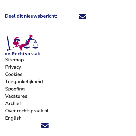
Deel dit nieuwsbericht:
Deel dit nieuwsbericht via X - U 
Deel dit nieuwsbericht via Fa
Deel dit nieuwsbericht via
Deel dit nieuwsbericht
Sitemap
Privacy
Cookies
Toegankelijkheid
Spoofing
Vacatures
- U verlaat Rechtspraak.nl
Archief
Over rechtspraak.nl
English
Volg ons op X (Twitter) - U verlaat Rechtspraak.nl
Volg ons op Facebook - U verlaat Rechtspraak.nl
Volg ons op Instagram - U verlaat Rechtspraak.nl
Volg ons op Youtube - U verlaat Rechtspraak.nl
Volg ons op LinkedIn - U verlaat Rechtspraak.n
'Blijf op de hoogte' nieuwsbrief - U verlaat