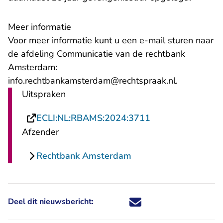
Meer informatie
Voor meer informatie kunt u een e-mail sturen naar
de afdeling Communicatie van de rechtbank
Amsterdam:
- U verlaat
info.rechtbankamsterdam@rechtspraak.nl
.
Uitspraken
- U verlaat Recht
ECLI:NL:RBAMS:2024:3711
Afzender
Rechtbank Amsterdam
Deel dit nieuwsbericht:
Deel dit nieuwsbericht via X - U 
Deel dit nieuwsbericht via Fa
Deel dit nieuwsbericht via
Deel dit nieuwsbericht