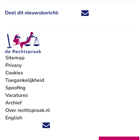
Deel dit nieuwsbericht:
Deel dit nieuwsbericht via X - U 
Deel dit nieuwsbericht via Fa
Deel dit nieuwsbericht via
Deel dit nieuwsbericht
Sitemap
Privacy
Cookies
Toegankelijkheid
Spoofing
Vacatures
- U verlaat Rechtspraak.nl
Archief
Over rechtspraak.nl
English
Volg ons op X (Twitter) - U verlaat Rechtspraak.nl
Volg ons op Facebook - U verlaat Rechtspraak.nl
Volg ons op Instagram - U verlaat Rechtspraak.nl
Volg ons op Youtube - U verlaat Rechtspraak.nl
Volg ons op LinkedIn - U verlaat Rechtspraak.n
'Blijf op de hoogte' nieuwsbrief - U verlaat