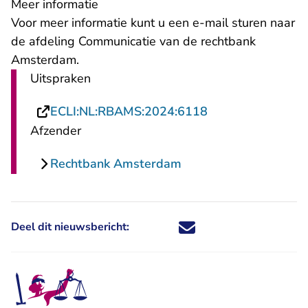
Meer informatie
- U verlaat Re
Voor meer informatie kunt u een
e-mail
sturen naar
de afdeling Communicatie van de rechtbank
Amsterdam.
Uitspraken
- U verlaat Recht
ECLI:NL:RBAMS:2024:6118
Afzender
Rechtbank Amsterdam
Deel dit nieuwsbericht:
Deel dit nieuwsbericht via X - U 
Deel dit nieuwsbericht via Fa
Deel dit nieuwsbericht via
Deel dit nieuwsbericht