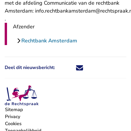
met de afdeling Communicatie van de rechtbank
Amsterdam:
info.rechtbankamsterdam@rechtspraak.
- U verlaat Rechtspraak.nl
.
Afzender
Rechtbank Amsterdam
Deel dit nieuwsbericht:
Deel dit nieuwsbericht via X - U 
Deel dit nieuwsbericht via Fa
Deel dit nieuwsbericht via
Deel dit nieuwsbericht
Sitemap
Privacy
Cookies
Toegankelijkheid