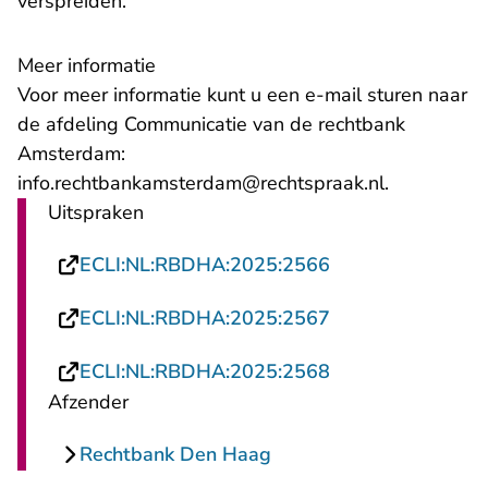
verspreiden.
Meer informatie
Voor meer informatie kunt u een e-mail sturen naar
de afdeling Communicatie van de rechtbank
Amsterdam:
- U verlaat
info.rechtbankamsterdam@rechtspraak.nl
.
Uitspraken
- U verlaat Recht
ECLI:NL:RBDHA:2025:2566
- U verlaat Recht
ECLI:NL:RBDHA:2025:2567
- U verlaat Recht
ECLI:NL:RBDHA:2025:2568
Afzender
Rechtbank Den Haag