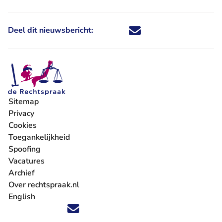
Deel dit nieuwsbericht:
Deel dit nieuwsbericht via X - U 
Deel dit nieuwsbericht via Fa
Deel dit nieuwsbericht via
Deel dit nieuwsbericht
Sitemap
Privacy
Cookies
Toegankelijkheid
Spoofing
Vacatures
- U verlaat Rechtspraak.nl
Archief
Over rechtspraak.nl
English
Volg ons op X (Twitter) - U verlaat Rechtspraak.nl
Volg ons op Facebook - U verlaat Rechtspraak.nl
Volg ons op Instagram - U verlaat Rechtspraak.nl
Volg ons op Youtube - U verlaat Rechtspraak.nl
Volg ons op LinkedIn - U verlaat Rechtspraak.n
'Blijf op de hoogte' nieuwsbrief - U verlaat