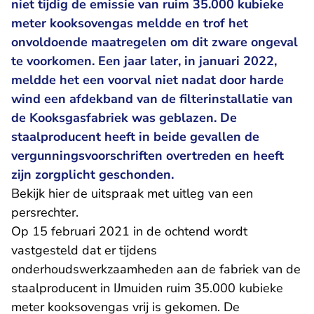
niet tijdig de emissie van ruim 35.000 kubieke
meter kooksovengas meldde en trof het
onvoldoende maatregelen om dit zware ongeval
te voorkomen. Een jaar later, in januari 2022,
meldde het een voorval niet nadat door harde
wind een afdekband van de filterinstallatie van
de Kooksgasfabriek was geblazen. De
staalproducent heeft in beide gevallen de
vergunningsvoorschriften overtreden en heeft
zijn zorgplicht geschonden.
- U verlaat Rechtspraak.nl
Bekijk
hier
de uitspraak met uitleg van een
persrechter.
Op 15 februari 2021 in de ochtend wordt
vastgesteld dat er tijdens
onderhoudswerkzaamheden aan de fabriek van de
staalproducent in IJmuiden ruim 35.000 kubieke
meter kooksovengas vrij is gekomen. De