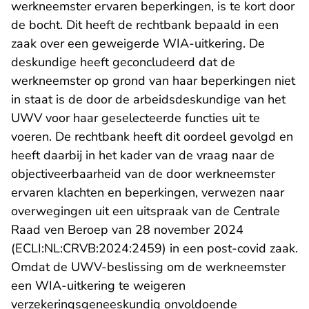
werkneemster ervaren beperkingen, is te kort door
de bocht. Dit heeft de rechtbank bepaald in een
zaak over een geweigerde WIA-uitkering. De
deskundige heeft geconcludeerd dat de
werkneemster op grond van haar beperkingen niet
in staat is de door de arbeidsdeskundige van het
UWV voor haar geselecteerde functies uit te
voeren. De rechtbank heeft dit oordeel gevolgd en
heeft daarbij in het kader van de vraag naar de
objectiveerbaarheid van de door werkneemster
ervaren klachten en beperkingen, verwezen naar
overwegingen uit een uitspraak van de Centrale
Raad ven Beroep van 28 november 2024
- U verlaat Rechtspraak.nl
(
ECLI:NL:CRVB:2024:2459
) in een post-covid zaak.
Omdat de UWV-beslissing om de werkneemster
een WIA-uitkering te weigeren
verzekeringsgeneeskundig onvoldoende