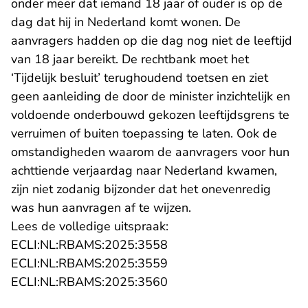
onder meer dat iemand 18 jaar of ouder is op de
dag dat hij in Nederland komt wonen. De
aanvragers hadden op die dag nog niet de leeftijd
van 18 jaar bereikt. De rechtbank moet het
‘Tijdelijk besluit’ terughoudend toetsen en ziet
geen aanleiding de door de minister inzichtelijk en
voldoende onderbouwd gekozen leeftijdsgrens te
verruimen of buiten toepassing te laten. Ook de
omstandigheden waarom de aanvragers voor hun
achttiende verjaardag naar Nederland kwamen,
zijn niet zodanig bijzonder dat het onevenredig
was hun aanvragen af te wijzen.
Lees de volledige uitspraak:
- U verlaat Rechtspraak.n
ECLI:NL:RBAMS:2025:3558
- U verlaat Rechtspraak.n
ECLI:NL:RBAMS:2025:3559
- U verlaat Rechtspraak.n
ECLI:NL:RBAMS:2025:3560