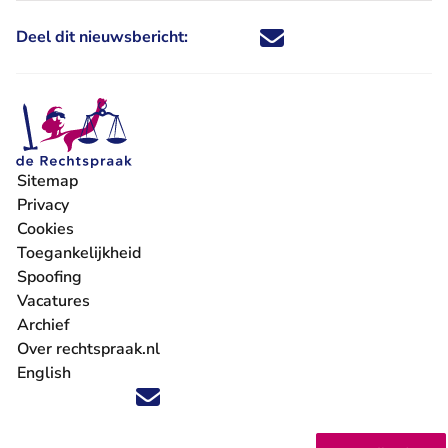
Deel dit nieuwsbericht:
Deel dit nieuwsbericht via X - U 
Deel dit nieuwsbericht via Fa
Deel dit nieuwsbericht via
Deel dit nieuwsbericht
Sitemap
Privacy
Cookies
Toegankelijkheid
Spoofing
Vacatures
- U verlaat Rechtspraak.nl
Archief
Over rechtspraak.nl
English
Volg ons op X (Twitter) - U verlaat Rechtspraak.nl
Volg ons op Facebook - U verlaat Rechtspraak.nl
Volg ons op Instagram - U verlaat Rechtspraak.nl
Volg ons op Youtube - U verlaat Rechtspraak.nl
Volg ons op LinkedIn - U verlaat Rechtspraak.n
'Blijf op de hoogte' nieuwsbrief - U verlaat