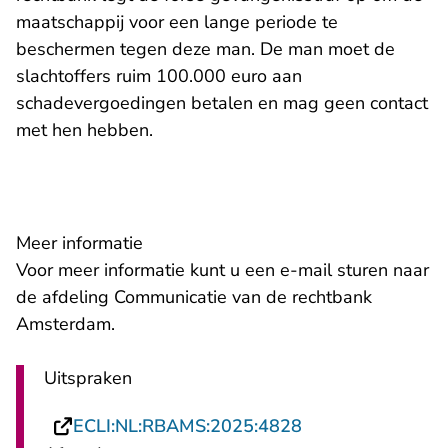
maatschappij voor een lange periode te
beschermen tegen deze man. De man moet de
slachtoffers ruim 100.000 euro aan
schadevergoedingen betalen en mag geen contact
met hen hebben.
Meer informatie
- U verlaat Re
Voor meer informatie kunt u een
e-mail
sturen naar
de afdeling Communicatie van de rechtbank
Amsterdam.
Uitspraken
- U verlaat Recht
ECLI:NL:RBAMS:2025:4828