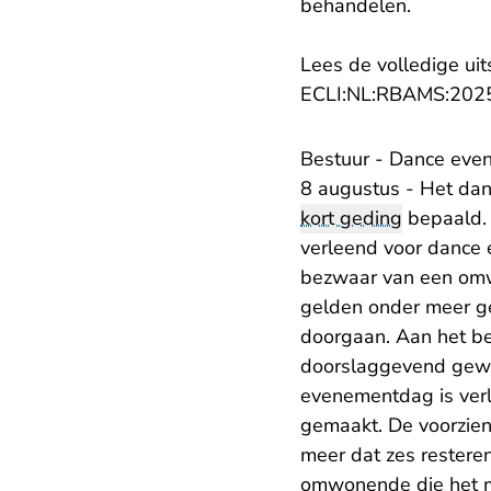
behandelen.
Lees de volledige uit
ECLI:NL:RBAMS:202
Bestuur - Dance eve
8 augustus - Het dan
kort geding
bepaald.
verleend voor dance 
bezwaar van een omw
gelden onder meer g
doorgaan. Aan het be
doorslaggevend gewic
evenementdag is verle
gemaakt. De voorzieni
meer dat zes rester
omwonende die het m