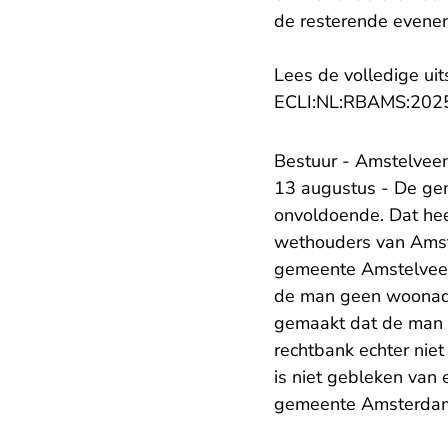
de resterende evene
Lees de volledige uit
ECLI:NL:RBAMS:202
Bestuur - Amstelveen
13 augustus - De ge
onvoldoende. Dat he
wethouders van Amst
gemeente Amstelveen
de man geen woonadr
gemaakt dat de man z
rechtbank echter niet
is niet gebleken va
gemeente Amsterda