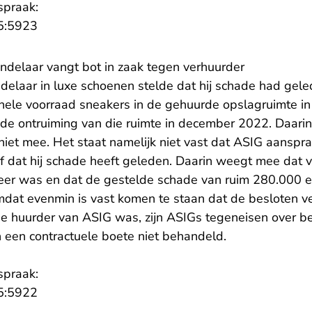
spraak:
- U verlaat Rechtspraak.nl
5:5923
delaar vangt bot in zaak tegen verhuurder
delaar in luxe schoenen stelde dat hij schade had gel
 hele voorraad sneakers in de gehuurde opslagruimte
 de ontruiming van die ruimte in december 2022. Daari
niet mee. Het staat namelijk niet vast dat ASIG aanspra
 dat hij schade heeft geleden. Daarin weegt mee dat 
er was en dat de gestelde schade van ruim 280.000 
at evenmin is vast komen te staan dat de besloten v
 huurder van ASIG was, zijn ASIGs tegeneisen over be
n een contractuele boete niet behandeld.
spraak:
5:5922