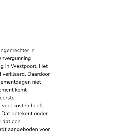
ingenrechter in
envergunning
g in Westpoort. Het
 verklaard. Daardoor
nementdagen niet
nement komt
eerste
 veel kosten heeft
. Dat betekent onder
 dat een
ordt aangeboden voor