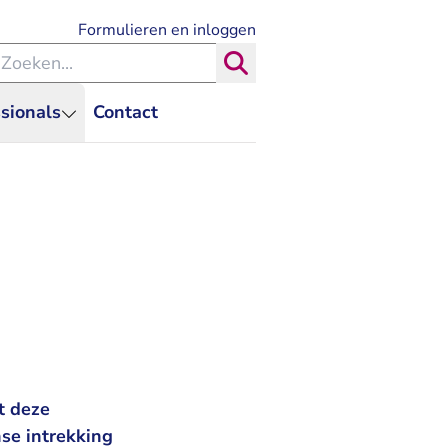
- U verlaat Rechtspraak.nl
Formulieren en inloggen
eken binnen de Rechtspraak
Zoeken
sionals
Contact
t deze
se intrekking