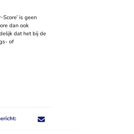
-Score’ is geen
core dan ook
lijk dat het bij de
gs- of
ericht:
Deel dit nieuwsbericht via X - U verlaat Rechtspraa
Deel dit nieuwsbericht via Facebook - U verlaat
Deel dit nieuwsbericht via e-mail
Deel dit nieuwsbericht via LinkedIn - U v