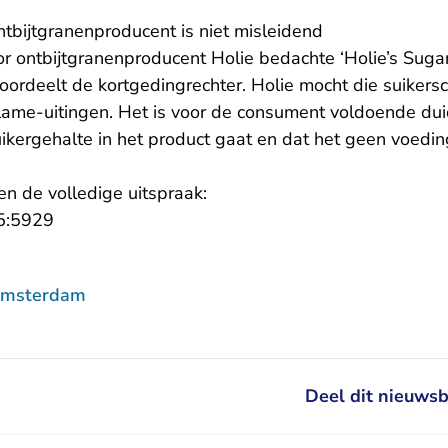
ontbijtgranenproducent is niet misleidend
r ontbijtgranenproducent Holie bedachte ‘Holie’s Sugar
oordeelt de kortgedingrechter. Holie mocht die suikers
lame-uitingen. Het is voor de consument voldoende duide
ikergehalte in het product gaat en dat het geen voedin
en de volledige uitspraak:
- U verlaat Rechtspraak.nl
5:5929
Amsterdam
Deel dit nieuwsb