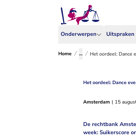
Onderwerpen
Uitspraken
Home
...
Het oordeel: Dance 
Het oordeel: Dance ev
Amsterdam
|
15 augus
De rechtbank Amster
week: Suikerscore o