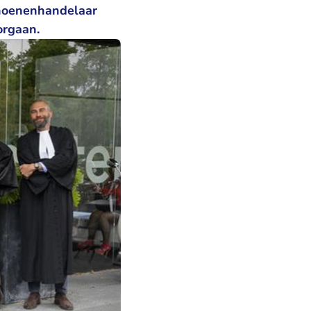
choenenhandelaar
orgaan.