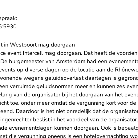
spraak:
- U verlaat Rechtspraak.nl
5:5930
nt in Westpoort mag doorgaan
ce event Intercell mag doorgaan. Dat heeft de voorzien
 De burgemeester van Amsterdam had een evenement
events op diverse dagen op de locatie aan de Rhônewe
onende wegens geluidsoverlast daartegen is gegrond
een verruimde geluidsnormen meer en kunnen zes eve
lang van de organisator bij het doorgaan van het eve
ht toe, onder meer omdat de vergunning kort voor de 
end. Daardoor is het niet onredelijk dat de organisator
ngenrechter beslist in het voordeel van de organisator
ende evenementdagen kunnen doorgaan. Ook is bepaald
et die vergunning oneens is een hotelovernachting w