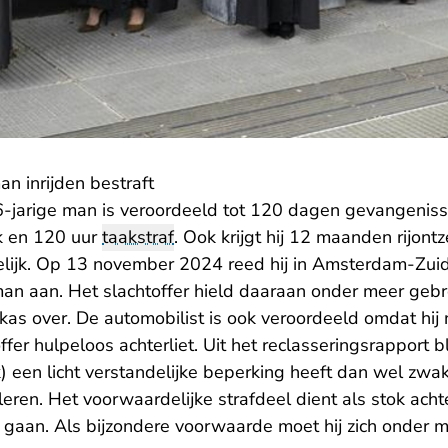
an inrijden bestraft
-jarige man is veroordeeld tot 120 dagen gevangenis
k en 120 uur
taakstraf
. Ook krijgt hij 12 maanden rijon
ijk. Op 13 november 2024 reed hij in Amsterdam-Zuido
an aan. Het slachtoffer hield daaraan onder meer geb
as over. De automobilist is ook veroordeeld omdat hij 
ffer hulpeloos achterliet. Uit het reclasseringsrapport b
 een licht verstandelijke beperking heeft dan wel zwak
leren. Het voorwaardelijke strafdeel dient als stok acht
e gaan. Als bijzondere voorwaarde moet hij zich onder 