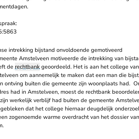
mentdagen.
spraak:
- U verlaat Rechtspraak.nl
5:5863
se intrekking bijstand onvoldoende gemotiveerd
meente Amstelveen motiveerde de intrekking van bijst
eft de
rechtbank
geoordeeld. Het is aan het college va
elveen om aannemelijk te maken dat een man die bijs
 ontving buiten die gemeente zijn woonplaats had. O
es had in Amstelveen, moest de rechtbank beoordelen 
ijn werkelijk verblijf had buiten de gemeente Amstelve
 gebleken dat het college hiernaar deugdelijk onderzoek
n een zogenoemde warme overdracht van het dossier va
m.