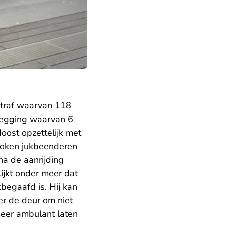
straf waarvan 118
tzegging waarvan 6
ost opzettelijk met
roken jukbeenderen
na de aanrijding
lijkt onder meer dat
begaafd is. Hij kan
er de deur om niet
meer ambulant laten