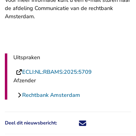
Voor meer informatie kunt u een
e-mail
sturen naar
de afdeling Communicatie van de rechtbank
Amsterdam.
Uitspraken
- U verlaat Recht
ECLI:NL:RBAMS:2025:5709
Afzender
Rechtbank Amsterdam
Deel dit nieuwsbericht:
Deel dit nieuwsbericht via X - U 
Deel dit nieuwsbericht via Fa
Deel dit nieuwsbericht via
Deel dit nieuwsbericht