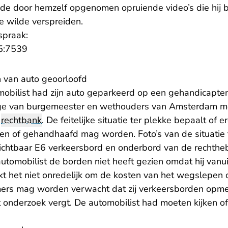
 de door hemzelf opgenomen opruiende video’s die hij b
die wilde verspreiden.
tspraak:
- U verlaat Rechtspraak.nl
5:7539
 van auto geoorloofd
mobilist had zijn auto geparkeerd op een gehandicapte
lege van burgemeester en wethouders van Amsterdam m
e
rechtbank
. De feitelijke situatie ter plekke bepaalt of 
en of gehandhaafd mag worden. Foto’s van de situatie 
zichtbaar E6 verkeersbord en onderbord van de rechthe
automobilist de borden niet heeft gezien omdat hij van
kt het niet onredelijk om de kosten van het wegslepen 
ers mag worden verwacht dat zij verkeersborden opme
 onderzoek vergt. De automobilist had moeten kijken of 