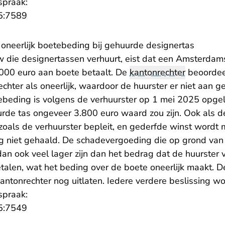
spraak:
- U verlaat Rechtspraak.nl
5:7589
 oneerlijk boetebeding bij gehuurde designertas
w die designertassen verhuurt, eist dat een Amsterdam
.000 euro aan boete betaalt. De
kantonrechter
beoordee
chter als oneerlijk, waardoor de huurster er niet aan g
beding is volgens de verhuurster op 1 mei 2025 opge
urde tas ongeveer 3.800 euro waard zou zijn. Ook als de
zoals de verhuurster bepleit, en gederfde winst wordt
g niet gehaald. De schadevergoeding die op grond va
an ook veel lager zijn dan het bedrag dat de huurster 
alen, wat het beding over de boete oneerlijk maakt. D
kantonrechter nog uitlaten. Iedere verdere beslissing 
spraak:
- U verlaat Rechtspraak.nl
5:7549