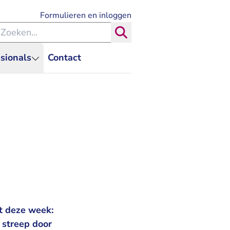
- U verlaat Rechtspraak.nl
Formulieren en inloggen
eken binnen de Rechtspraak
Zoeken
sionals
Contact
t deze week:
 streep door