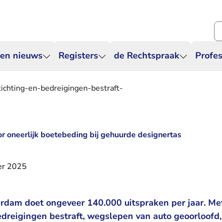
Zo
 en nieuws
Registers
de Rechtspraak
Profes
ichting-en-bedreigingen-bestraft-
or oneerlijk boetebeding bij gehuurde designertas
er 2025
dam doet ongeveer 140.000 uitspraken per jaar. Me
edreigingen bestraft, wegslepen van auto geoorloofd,