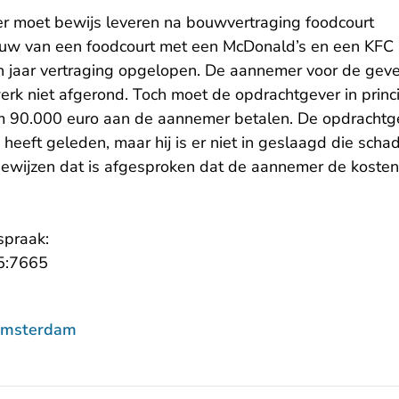
er moet bewijs leveren na bouwvertraging foodcourt
ouw van een foodcourt met een McDonald’s en een KFC 
 jaar vertraging opgelopen. De aannemer voor de geve
werk niet afgerond. Toch moet de opdrachtgever in princ
90.000 euro aan de aannemer betalen. De opdrachtgev
eeft geleden, maar hij is er niet in geslaagd die scha
bewijzen dat is afgesproken dat de aannemer de koste
spraak:
- U verlaat Rechtspraak.nl
5:7665
Amsterdam