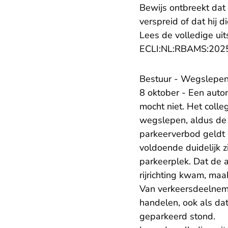
Bewijs ontbreekt dat
verspreid of dat hij 
Lees de volledige ui
ECLI:NL:RBAMS:202
Bestuur - Wegslepen
8 oktober - Een auto
mocht niet. Het col
wegslepen, aldus d
parkeerverbod geldt 
voldoende duidelijk 
parkeerplek. Dat de 
rijrichting kwam, maa
Van verkeersdeelnem
handelen, ook als dat
geparkeerd stond.