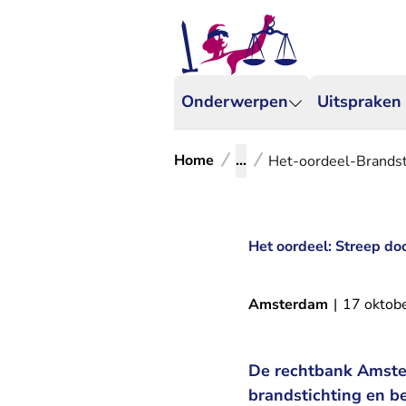
Onderwerpen
Uitspraken
Home
...
Het-oordeel-Brandst
Het oordeel: Streep do
Amsterdam
|
17 oktob
De rechtbank Amster
brandstichting en b