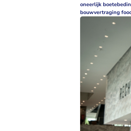
oneerlijk boetebedi
bouwvertraging foo