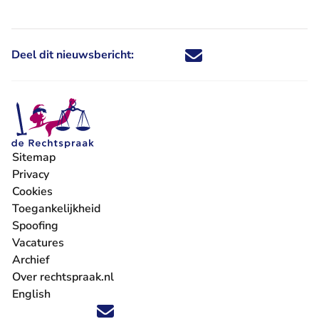
Deel dit nieuwsbericht:
Deel dit nieuwsbericht via X - U 
Deel dit nieuwsbericht via Fa
Deel dit nieuwsbericht via
Deel dit nieuwsbericht
Sitemap
Privacy
Cookies
Toegankelijkheid
Spoofing
Vacatures
- U verlaat Rechtspraak.nl
Archief
Over rechtspraak.nl
English
Volg ons op X (Twitter) - U verlaat Rechtspraak.nl
Volg ons op Facebook - U verlaat Rechtspraak.nl
Volg ons op Instagram - U verlaat Rechtspraak.nl
Volg ons op Youtube - U verlaat Rechtspraak.nl
Volg ons op LinkedIn - U verlaat Rechtspraak.n
'Blijf op de hoogte' nieuwsbrief - U verlaat