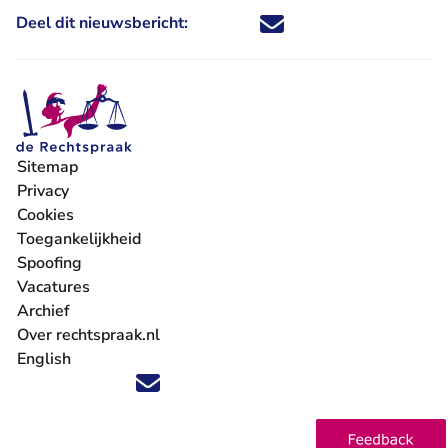
Deel dit nieuwsbericht:
Deel dit nieuwsbericht via X - U 
Deel dit nieuwsbericht via Fa
Deel dit nieuwsbericht via
Deel dit nieuwsbericht
Sitemap
Privacy
Cookies
Toegankelijkheid
Spoofing
Vacatures
- U verlaat Rechtspraak.nl
Archief
Over rechtspraak.nl
English
Volg ons op X (Twitter) - U verlaat Rechtspraak.nl
Volg ons op Facebook - U verlaat Rechtspraak.nl
Volg ons op Instagram - U verlaat Rechtspraak.nl
Volg ons op Youtube - U verlaat Rechtspraak.nl
Volg ons op LinkedIn - U verlaat Rechtspraak.n
'Blijf op de hoogte' nieuwsbrief - U verlaat