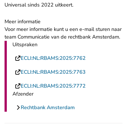
Universal sinds 2022 uitkeert.
Meer informatie
- U verlaat Re
Voor meer informatie kunt u een
e-mail
sturen naar
team Communicatie van de rechtbank Amsterdam.
Uitspraken
- U verlaat Recht
ECLI:NL:RBAMS:2025:7762
- U verlaat Recht
ECLI:NL:RBAMS:2025:7763
- U verlaat Recht
ECLI:NL:RBAMS:2025:7772
Afzender
Rechtbank Amsterdam