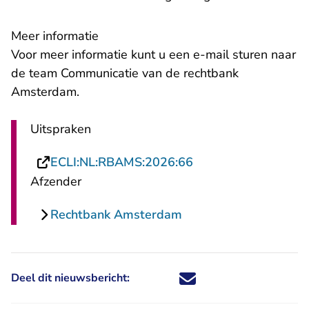
Meer informatie
- U verlaat Re
Voor meer informatie kunt u een
e-mail
sturen naar
de team Communicatie van de rechtbank
Amsterdam.
Uitspraken
- U verlaat Rechtspr
ECLI:NL:RBAMS:2026:66
Afzender
Rechtbank Amsterdam
Deel dit nieuwsbericht:
Deel dit nieuwsbericht via X - U 
Deel dit nieuwsbericht via Fa
Deel dit nieuwsbericht via
Deel dit nieuwsbericht