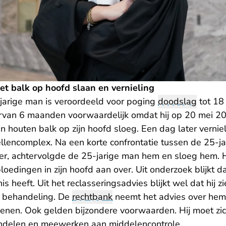
met balk op hoofd slaan en vernieling
-jarige man is veroordeeld voor poging
doodslag
tot 18
rvan 6 maanden voorwaardelijk omdat hij op 20 mei 2
houten balk op zijn hoofd sloeg. Een dag later verniel
ellencomplex. Na een korte confrontatie tussen de 25-j
ffer, achtervolgde de 25-jarige man hem en sloeg hem. H
oedingen in zijn hoofd aan over. Uit onderzoek blijkt d
s heeft. Uit het reclasseringsadvies blijkt wel dat hij zi
r behandeling. De
rechtbank
neemt het advies over hem
kenen. Ook gelden bijzondere voorwaarden. Hij moet zi
ndelen en meewerken aan middelencontrole.