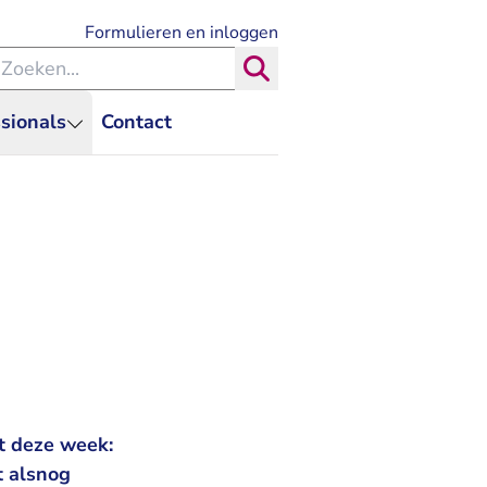
- U verlaat Rechtspraak.nl
Formulieren en inloggen
eken binnen de Rechtspraak
Zoeken
sionals
Contact
t deze week:
t alsnog