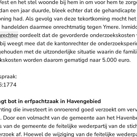
t en het stel woonde bij hem in om voor hem te zorg
an een jaar duurde, bleek echter dat de gehandicapte b
oning had. Als gevolg van deze tekortkoming mocht het 
 handelden daarmee onrechtmatig tegen Ymere. Inmiddel
rechter
oordeelt dat de gevorderde onderzoekskosten 
aarbij weegt mee dat de kantonrechter de onderzoeksperi
houden met de uitzonderlijke situatie waarin de famili
ekskosten worden daarom gematigd naar 5.000 euro.
spraak:
- U verlaat Rechtspraak.nl
6:1774
angt bot in erfpachtzaak in Havengebied
chting die investeert in onroerend goed verzoekt om ve
. Door een volmacht van de gemeente aan het Havenbed
s van de gemeente de feitelijke wederpartij van de sti
erzoek af. Hoewel de wijziging van de feitelijke wederpa