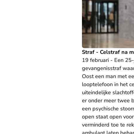
Straf - Celstraf na 
19 februari - Een 25
gevangenisstraf waa
Oost een man met een 
looptelefoon in het c
uiteindelijke slachto
er onder meer twee bl
een psychische stoorni
open staat open voo
verminderd toe te re
ambulant laten beha