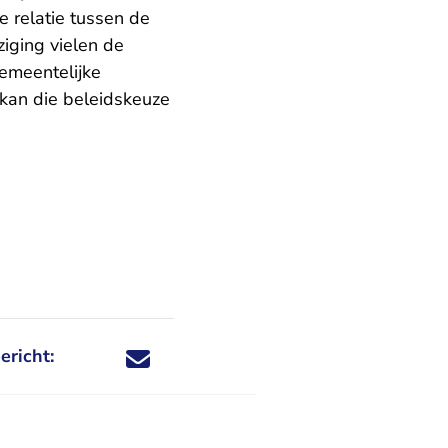
e relatie tussen de
ziging vielen de
emeentelijke
kan die beleidskeuze
ericht:
Deel dit nieuwsbericht via X - U verlaat Rechtspraa
Deel dit nieuwsbericht via Facebook - U verlaat
Deel dit nieuwsbericht via e-mail
Deel dit nieuwsbericht via LinkedIn - U v