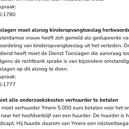
spraak:
- U verlaat Rechtspraak.nl
6:1780
eslagen moet alsnog kinderopvangtoeslag herbeoord
sterdamse vrouw heeft zich gemeld als gedupeerde van
oordeling van kinderopvangtoeslag uit het verleden. On
ediend heeft moet de Dienst Toeslagen die aanvraag toc
gens de rechtbank sprake is van bijzondere omstandi
slagen op dit alsnog te doen.
spraak:
- U verlaat Rechtspraak.nl
6:1777
niet alle onderzoekskosten verhuurder te betalen
el moet verhuurder Ymere 5.000 euro betalen voor het 
n naar het hoofdverblijf van een huurder. De huurder is h
ndicapt. Hij huurde daarom van Ymere een rolstoeltoega