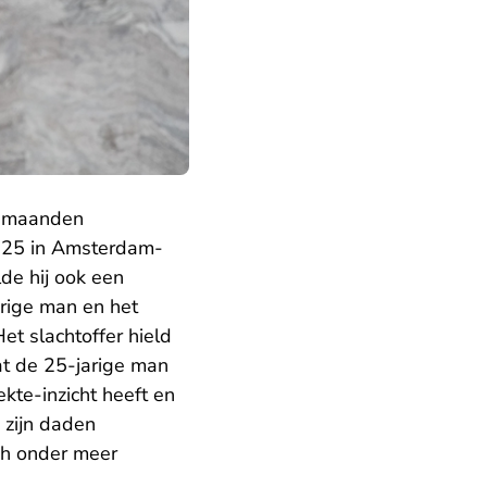
 maanden
025 in Amsterdam-
de hij ook een
arige man en het
et slachtoffer hield
at de 25-jarige man
ekte-inzicht heeft en
 zijn daden
ch onder meer