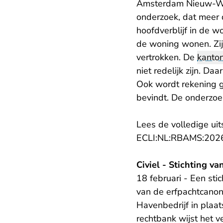
Amsterdam Nieuw-Wes
onderzoek, dat meer d
hoofdverblijf in de w
de woning wonen. Zij
vertrokken. De
kanton
niet redelijk zijn. D
Ook wordt rekening ge
bevindt. De onderzo
Lees de volledige uit
ECLI:NL:RBAMS:202
Civiel - Stichting v
18 februari - Een sti
van de erfpachtcanon
Havenbedrijf in plaat
rechtbank wijst het v