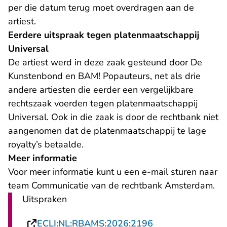
per die datum terug moet overdragen aan de
artiest.
Eerdere uitspraak tegen platenmaatschappij
Universal
De artiest werd in deze zaak gesteund door De
Kunstenbond en BAM! Popauteurs, net als drie
andere artiesten die eerder een vergelijkbare
rechtszaak voerden tegen platenmaatschappij
Universal. Ook in die zaak is door de rechtbank niet
aangenomen dat de platenmaatschappij te lage
royalty’s betaalde.
Meer informatie
- U verlaat Re
Voor meer informatie kunt u een
e-mail
sturen naar
team Communicatie van de rechtbank Amsterdam.
Uitspraken
- U verlaat Recht
ECLI:NL:RBAMS:2026:2196