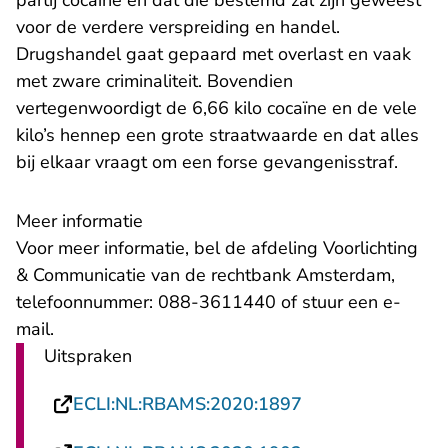
partij cocaïne en dat die bestemd zal zijn geweest
voor de verdere verspreiding en handel.
Drugshandel gaat gepaard met overlast en vaak
met zware criminaliteit. Bovendien
vertegenwoordigt de 6,66 kilo cocaïne en de vele
kilo’s hennep een grote straatwaarde en dat alles
bij elkaar vraagt om een forse gevangenisstraf.
Meer informatie
Voor meer informatie, bel de afdeling Voorlichting
& Communicatie van de rechtbank Amsterdam,
telefoonnummer: 088-3611440 of stuur een
e-
- U verlaat Rechtspraak.nl
mail
.
Uitspraken
- U verlaat Recht
ECLI:NL:RBAMS:2020:1897