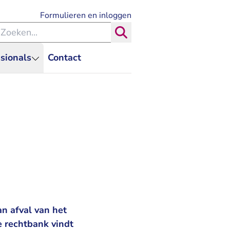
- U verlaat Rechtspraak.nl
Formulieren en inloggen
eken binnen de Rechtspraak
Zoeken
sionals
Contact
an afval van het
e rechtbank vindt