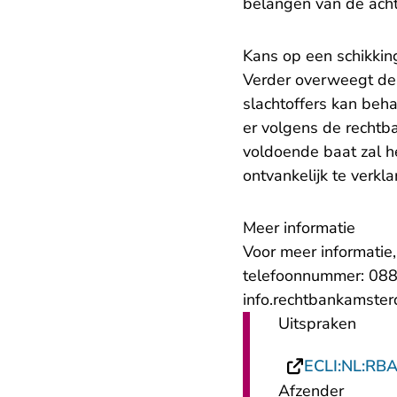
belangen van de acht
Kans op een schikkin
Verder overweegt de 
slachtoffers kan beha
er volgens de rechtba
voldoende baat zal heb
ontvankelijk te verkla
Meer informatie
Voor meer informatie
telefoonnummer: 088
info.rechtbankamste
Uitspraken
ECLI:NL:RB
Afzender