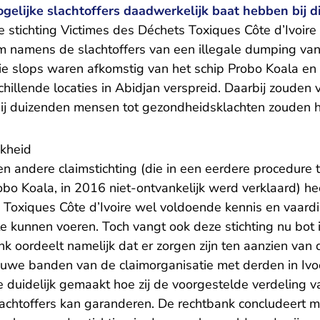
ogelijke slachtoffers daadwerkelijk baat hebben bij di
e stichting Victimes des Déchets Toxiques Côte d’Ivoire
im namens de slachtoffers van een illegale dumping van
Die slops waren afkomstig van het schip Probo Koala e
schillende locaties in Abidjan verspreid. Daarbij zouden 
 bij duizenden mensen tot gezondheidsklachten zouden 
jkheid
een andere claimstichting (die in een eerdere procedure 
bo Koala, in 2016 niet-ontvankelijk werd verklaard) hee
 Toxiques Côte d’Ivoire wel voldoende kennis en vaar
te kunnen voeren. Toch vangt ook deze stichting nu bot 
nk oordeelt namelijk dat er zorgen zijn ten aanzien va
uwe banden van de claimorganisatie met derden in Ivoo
e duidelijk gemaakt hoe zij de voorgestelde verdeling 
achtoffers kan garanderen. De rechtbank concludeert