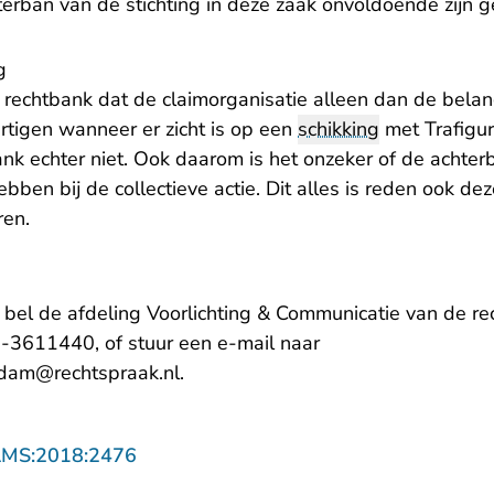
erban van de stichting in deze zaak onvoldoende zijn 
g
rechtbank dat de claimorganisatie alleen dan de bela
rtigen wanneer er zicht is op een
schikking
met Trafigur
nk echter niet. Ook daarom is het onzeker of de achter
ben bij de collectieve actie. Dit alles is reden ook deze
ren.
, bel de afdeling Voorlichting & Communicatie van de 
-3611440, of stuur een e-mail naar
rdam@rechtspraak.nl.
- U verlaat Rechtspraak.nl
AMS:2018:2476