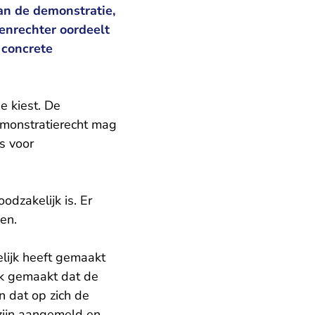
n de demonstratie,
enrechter oordeelt
 concrete
e kiest. De
emonstratierecht mag
es voor
zakelijk is. Er
en.
lijk heeft gemaakt
jk gemaakt dat de
n dat op zich de
 zijn aangemeld en