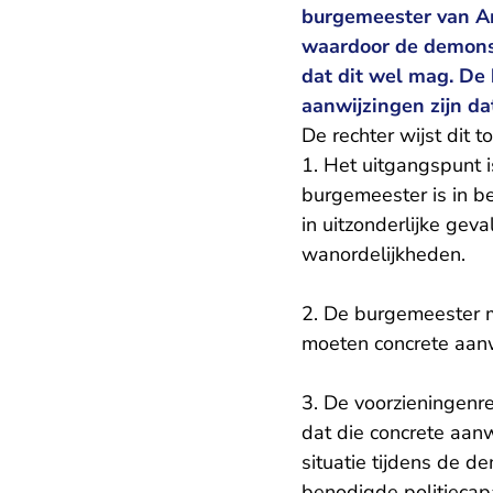
burgemeester van Am
waardoor de demonst
dat dit wel mag. De
aanwijzingen zijn da
De rechter wijst dit
1. Het uitgangspunt i
burgemeester is in b
in uitzonderlijke gev
wanordelijkheden.
2. De burgemeester 
moeten concrete aanwi
3. De voorzieningenr
dat die concrete aanw
situatie tijdens de d
benodigde politiecap