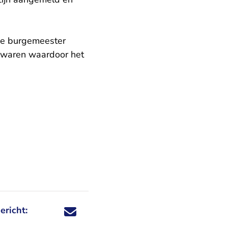
 de burgemeester
r waren waardoor het
ericht:
Deel dit nieuwsbericht via X - U verlaat Rechtspraa
Deel dit nieuwsbericht via Facebook - U verlaat
Deel dit nieuwsbericht via e-mail
Deel dit nieuwsbericht via LinkedIn - U v