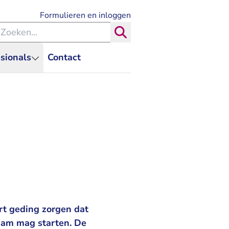
- U verlaat Rechtspraak.nl
Formulieren en inloggen
eken binnen de Rechtspraak
Zoeken
sionals
Contact
rt geding zorgen dat
 Dam mag starten. De