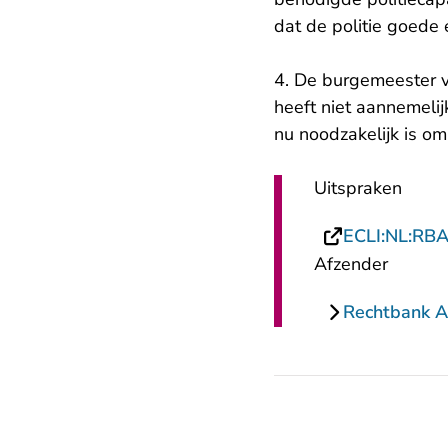
dat de politie goede 
4. De burgemeester v
heeft niet aannemeli
nu noodzakelijk is o
Uitspraken
ECLI:NL:RB
Afzender
Rechtbank 