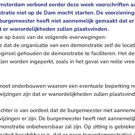
sterdam verbond eerder deze week voorschriften aa
ratie niet op de Dam mocht starten. De voorziening
 burgemeester heeft niet aannemelijk gemaakt dat er
t er wanordelijkheden zullen plaatsvinden.
 toe op basis van de volgende overwegingen:
s dat de organisatie van een demonstratie zelf de locati
eginsel gehouden de demonstratie te faciliteren. Het d
allen worden ingeperkt, zoals in het geval van reële vre
moet onderbouwen waarom een eventuele beperking nood
jzingen zijn dat er wanordelijkheden zullen plaatsvind
echter is van oordeel dat de burgemeester niet aanneme
ijzingen er zijn. De burgemeester heeft niet aannemeli
emonstratie onbeheersbaar zal zijn. Op zitting is gebleke
aciteit beschikbaar is, dat er geen tegendemonstraties