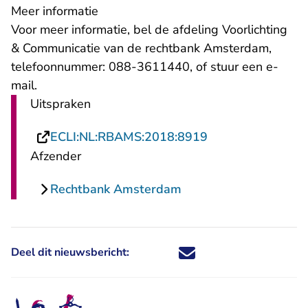
Meer informatie
Voor meer informatie, bel de afdeling Voorlichting
& Communicatie van de rechtbank Amsterdam,
telefoonnummer: 088-3611440, of stuur een
e-
- U verlaat Rechtspraak.nl
mail
.
Uitspraken
- U verlaat Recht
ECLI:NL:RBAMS:2018:8919
Afzender
Rechtbank Amsterdam
Deel dit nieuwsbericht:
Deel dit nieuwsbericht via X - U 
Deel dit nieuwsbericht via Fa
Deel dit nieuwsbericht via
Deel dit nieuwsbericht