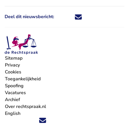
Deel dit nieuwsbericht:
Deel dit nieuwsbericht via X - U 
Deel dit nieuwsbericht via Fa
Deel dit nieuwsbericht via
Deel dit nieuwsbericht
Sitemap
Privacy
Cookies
Toegankelijkheid
Spoofing
Vacatures
- U verlaat Rechtspraak.nl
Archief
Over rechtspraak.nl
English
Volg ons op X (Twitter) - U verlaat Rechtspraak.nl
Volg ons op Facebook - U verlaat Rechtspraak.nl
Volg ons op Instagram - U verlaat Rechtspraak.nl
Volg ons op Youtube - U verlaat Rechtspraak.nl
Volg ons op LinkedIn - U verlaat Rechtspraak.n
'Blijf op de hoogte' nieuwsbrief - U verlaat