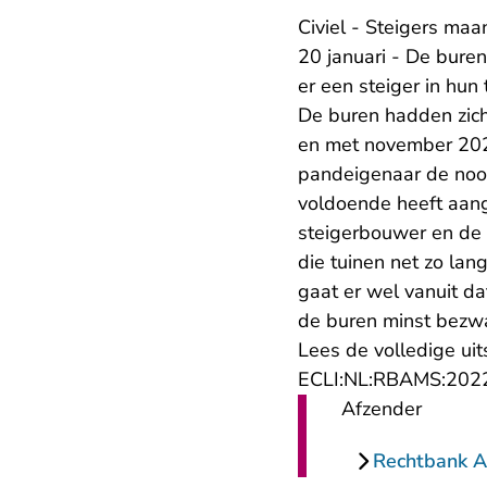
Civiel - Steigers ma
20 januari - De bure
er een steiger in hu
De buren hadden zic
en met november 2022
pandeigenaar de nood
voldoende heeft aang
steigerbouwer en de a
die tuinen net zo lan
gaat er wel vanuit da
de buren minst bezw
Lees de volledige uit
ECLI:NL:RBAMS:202
Afzender
Rechtbank 