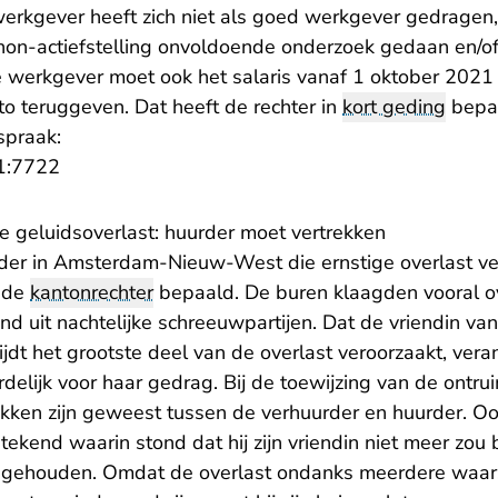
werkgever heeft zich niet als goed werkgever gedragen,
on-actiefstelling onvoldoende onderzoek gedaan en/of 
e werkgever moet ook het salaris vanaf 1 oktober 2021
to teruggeven. Dat heeft de rechter in
kort geding
bepa
spraak:
- U verlaat Rechtspraak.nl
1:7722
e geluidsoverlast: huurder moet vertrekken
rder in Amsterdam-Nieuw-West die ernstige overlast ve
t de
kantonrechter
bepaald. De buren klaagden vooral ov
d uit nachtelijke schreeuwpartijen. Dat de vriendin van
ijdt het grootste deel van de overlast veroorzaakt, vera
rdelijk voor haar gedrag. Bij de toewijzing van de ont
ekken zijn geweest tussen de verhuurder en huurder. Oo
kend waarin stond dat hij zijn vriendin niet meer zou 
aan gehouden. Omdat de overlast ondanks meerdere waar