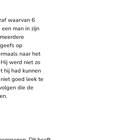
traf waarvan 6
een man in zijn
r meerdere
rgeefs op
ermaals naar het
 Hij werd niet zo
t hij had kunnen
 niet goed leek te
volgen die de
en.
eropenen. Dit heeft