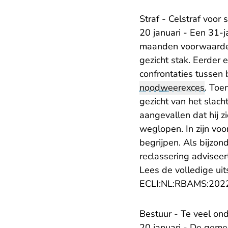
Straf - Celstraf voor 
20 januari - Een 31-
maanden voorwaardel
gezicht stak. Eerder 
confrontaties tussen 
noodweerexces
. Toe
gezicht van het slacht
aangevallen dat hij 
weglopen. In zijn voo
begrijpen. Als bijzo
reclassering advisee
Lees de volledige uit
ECLI:NL:RBAMS:202
Bestuur - Te veel on
20 januari - De geme