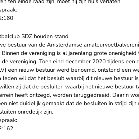
 ten einde raad zijn, moet hij zijn huis verlaten.
spraak:
- U verlaat Rechtspraak.nl
2:160
oetbalclub SDZ houden stand
euwe bestuur van de Amsterdamse amateurvoetbalvereni
 Binnen de vereniging is al jarenlang grote onenigheid
n de vereniging. Toen eind december 2020 tijdens een 
LV) een nieuw bestuur werd benoemd, ontstond een wa
p leden wil dat het besluit waarbij dit nieuwe bestuur
illen zij dat de besluiten waarbij het nieuwe bestuur 
terrein heeft ontzegd, worden teruggedraaid. Daarin wo
en niet duidelijk gemaakt dat de besluiten in strijd zij
luiten onredelijk zijn.
spraak:
- U verlaat Rechtspraak.nl
2:162