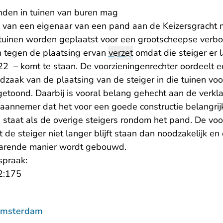
anden in tuinen van buren mag
n van een eigenaar van een pand aan de Keizersgracht
n tuinen worden geplaatst voor een grootscheepse verb
h tegen de plaatsing ervan
verzet
omdat die steiger er l
 – komt te staan. De voorzieningenrechter oordeelt e
zaak van de plaatsing van de steiger in die tuinen voo
etoond. Daarbij is vooral belang gehecht aan de verkla
annemer dat het voor een goede constructie belangrijk 
g staat als de overige steigers rondom het pand. De voo
t de steiger niet langer blijft staan dan noodzakelijk e
arende manier wordt gebouwd.
spraak:
- U verlaat Rechtspraak.nl
2:175
Amsterdam