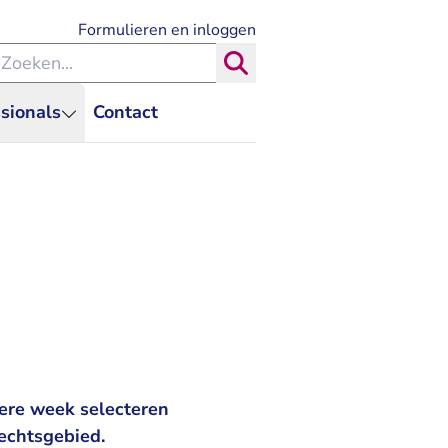
- U verlaat Rechtspraak.nl
Formulieren en inloggen
eken binnen de Rechtspraak
Zoeken
sionals
Contact
ere week selecteren
echtsgebied.