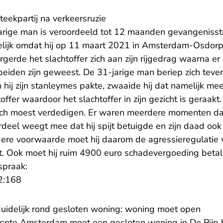
steekpartij na verkeersruzie
jarige man is veroordeeld tot 12 maanden gevangeniss
ijk omdat hij op 11 maart 2021 in Amsterdam-Osdorp 
ergerde het slachtoffer zich aan zijn rijgedrag waarna e
beiden zijn geweest. De 31-jarige man beriep zich teve
n hij zijn stanleymes pakte, zwaaide hij dat namelijk me
offer waardoor het slachtoffer in zijn gezicht is geraakt.
zich moest verdedigen. Er waren meerdere momenten da
rdeel weegt mee dat hij spijt betuigde en zijn daad ook
ndere voorwaarde moet hij daarom de agressieregulatie 
rt. Ook moet hij ruim 4900 euro schadevergoeding betal
spraak:
- U verlaat Rechtspraak.nl
2:168
duidelijk rond gesloten woning: woning moet open
ente Amsterdam moet een gesloten woning in De Pijp h