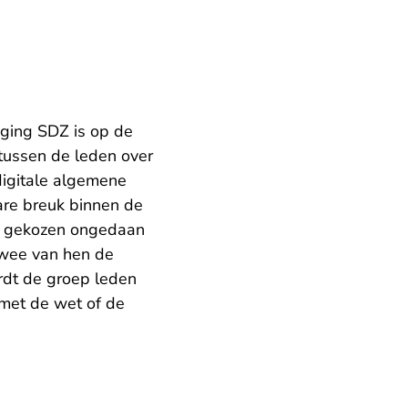
ging SDZ is op de
 tussen de leden over
digitale algemene
re breuk binnen de
 is gekozen ongedaan
twee van hen de
rdt de groep leden
n met de wet of de