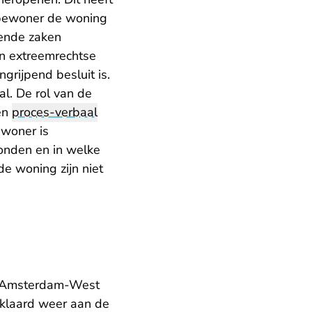
 bewoner de woning
lende zaken
en extreemrechtse
grijpend besluit is.
al. De rol van de
 en
proces-verbaal
ewoner is
vonden en in welke
de woning zijn niet
in Amsterdam-West
rklaard weer aan de