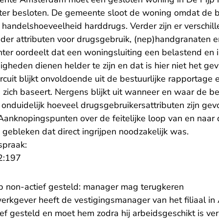
hter besloten. De gemeente sloot de woning omdat de
 handelshoeveelheid harddrugs. Verder zijn er verschil
der attributen voor drugsgebruik, (nep)handgranaten 
ter oordeelt dat een woningsluiting een belastend en in
gheden dienen helder te zijn en dat is hier niet het gev
rcuit blijkt onvoldoende uit de bestuurlijke rapportage
ich baseert. Nergens blijkt uit wanneer en waar de b
onduidelijk hoeveel drugsgebruikersattributen zijn ge
Aanknopingspunten over de feitelijke loop van en naar 
gebleken dat direct ingrijpen noodzakelijk was.
spraak:
- U verlaat Rechtspraak.nl
2:197
p non-actief gesteld: manager mag terugkeren
rkgever heeft de vestigingsmanager van het filiaal 
ief gesteld en moet hem zodra hij arbeidsgeschikt is ve