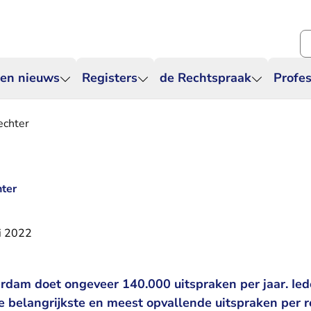
Zo
 en nieuws
Registers
de Rechtspraak
Profes
echter
hter
i 2022
dam doet ongeveer 140.000 uitspraken per jaar. Ied
e belangrijkste en meest opvallende uitspraken per r