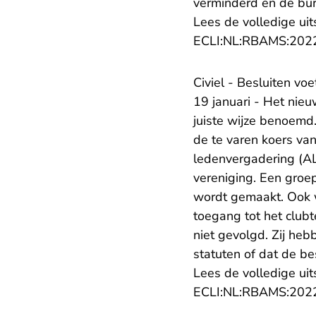
verminderd en de buren
Lees de volledige uit
ECLI:NL:RBAMS:202
Civiel - Besluiten v
19 januari - Het ni
juiste wijze benoemd.
de te varen koers va
ledenvergadering (A
vereniging. Een groe
wordt gemaakt. Ook w
toegang tot het club
niet gevolgd. Zij hebb
statuten of dat de bes
Lees de volledige uit
ECLI:NL:RBAMS:202