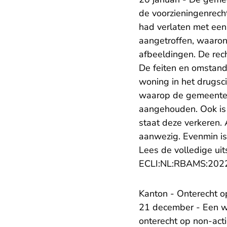
de voorzieningenrec
had verlaten met een
aangetroffen, waaron
afbeeldingen. De rech
De feiten en omstandi
woning in het drugsci
waarop de gemeente z
aangehouden. Ook is 
staat deze verkeren. 
aanwezig. Evenmin is 
Lees de volledige uit
ECLI:NL:RBAMS:202
Kanton - Onterecht o
21 december - Een we
onterecht op non-act