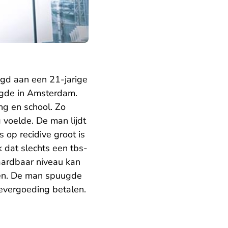
gd aan een 21-jarige
aagde in Amsterdam.
ng en school. Zo
g voelde. De man lijdt
op recidive groot is
k dat slechts een tbs-
aardbaar niveau kan
ren. De man spuugde
devergoeding betalen.