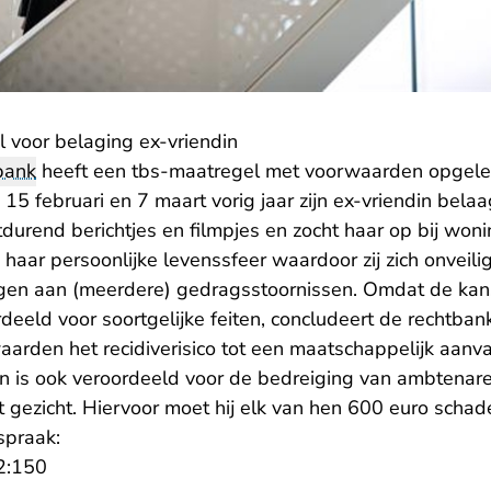
l voor belaging ex-vriendin
bank
heeft een tbs-maatregel met voorwaarden opgele
15 februari en 7 maart vorig jaar zijn ex-vriendin bel
tdurend berichtjes en filmpjes en zocht haar op bij woni
 haar persoonlijke levenssfeer waardoor zij zich onveili
en aan (meerdere) gedragsstoornissen. Omdat de kans 
ordeeld voor soortgelijke feiten, concludeert de rechtban
arden het recidiverisico tot een maatschappelijk aanv
n is ook veroordeeld voor de bedreiging van ambtena
t gezicht. Hiervoor moet hij elk van hen 600 euro scha
spraak:
- U verlaat Rechtspraak.nl
2:150