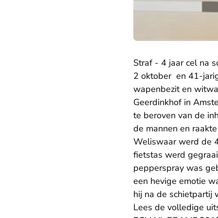
Straf - 4 jaar cel na s
2 oktober en 41-jari
wapenbezit en witwass
Geerdinkhof in Amst
te beroven van de in
de mannen en raakte 
Weliswaar werd de 4
fietstas werd gegraaid
pepperspray was geb
een hevige emotie wa
hij na de schietparti
Lees de volledige uit