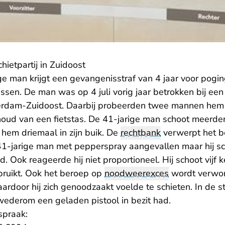
chietpartij in Zuidoost
ge man krijgt een gevangenisstraf van 4 jaar voor pogi
en. De man was op 4 juli vorig jaar betrokken bij een 
erdam-Zuidoost. Daarbij probeerden twee mannen hem
houd van een fietstas. De 41-jarige man schoot meerde
hem driemaal in zijn buik. De
rechtbank
verwerpt het b
1-jarige man met pepperspray aangevallen maar hij sc
. Ook reageerde hij niet proportioneel. Hij schoot vijf k
ruikt. Ook het beroep op
noodweerexces
wordt verworp
ardoor hij zich genoodzaakt voelde te schieten. In de 
j wederom een geladen pistool in bezit had.
spraak: