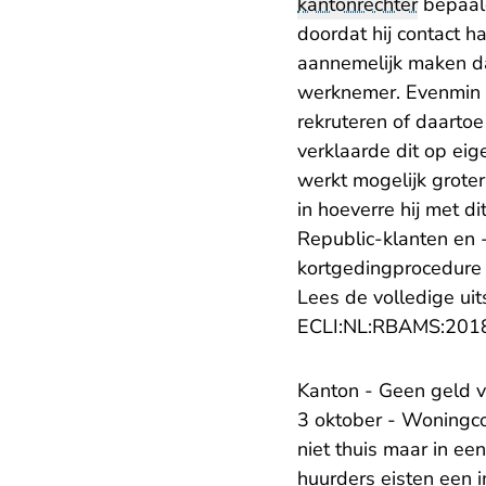
kantonrechter
bepaald
doordat hij contact 
aannemelijk maken da
werknemer. Evenmin w
rekruteren of daarto
verklaarde dit op eige
werkt mogelijk grote
in hoeverre hij met di
Republic-klanten en 
kortgedingprocedure z
Lees de volledige uit
ECLI:NL:RBAMS:201
Kanton - Geen geld vo
3 oktober - Woningco
niet thuis maar in e
huurders eisten een 