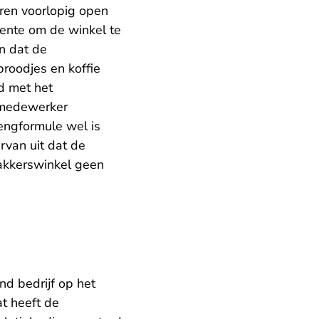
ren voorlopig open
ente om de winkel te
n dat de
roodjes en koffie
jd met het
n medewerker
engformule wel is
rvan uit dat de
akkerswinkel geen
d bedrijf op het
at heeft de