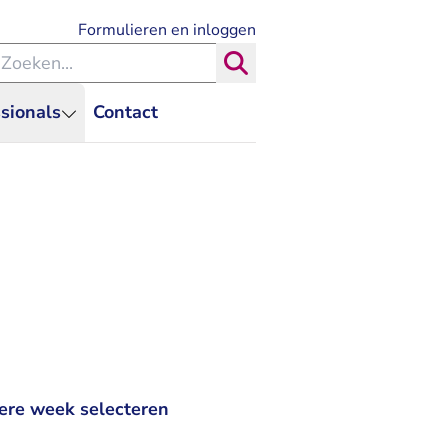
- U verlaat Rechtspraak.nl
Formulieren en inloggen
eken binnen de Rechtspraak
Zoeken
sionals
Contact
ere week selecteren