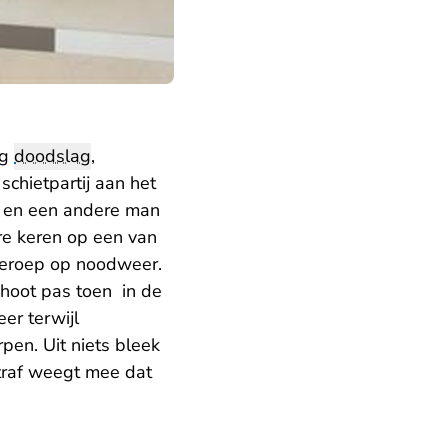
ng
doodslag
,
schietpartij aan het
 en een andere man
re keren op een van
eroep op noodweer.
hoot pas toen in de
eer terwijl
en. Uit niets bleek
straf weegt mee dat