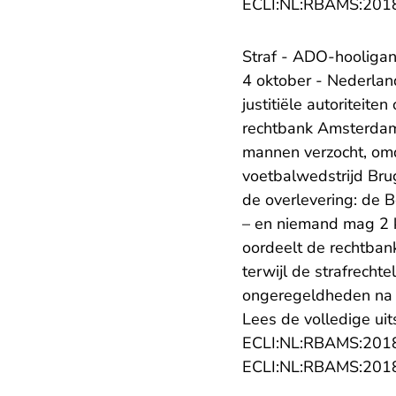
ECLI:NL:RBAMS:201
Straf - ADO-hooligan
4 oktober - Nederla
justitiële autoriteit
rechtbank Amsterdam
mannen verzocht, omd
voetbalwedstrijd Br
de overlevering: de 
– en niemand mag 2 k
oordeelt de rechtban
terwijl de strafrecht
ongeregeldheden na d
Lees de volledige uit
ECLI:NL:RBAMS:201
ECLI:NL:RBAMS:201