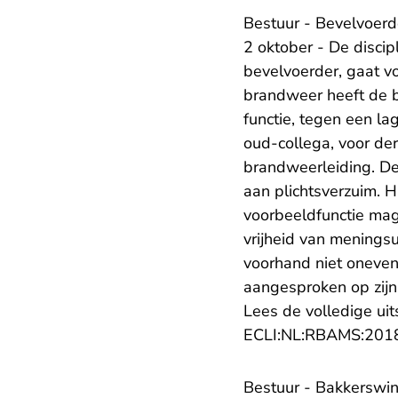
Bestuur - Bevelvoerd
2 oktober - De disci
bevelvoerder, gaat vo
brandweer heeft de b
functie, tegen een l
oud-collega, voor de
brandweerleiding. De
aan plichtsverzuim. H
voorbeeldfunctie mag
vrijheid van meningsu
voorhand niet onevenr
aangesproken op zijn
Lees de volledige uit
ECLI:NL:RBAMS:201
Bestuur - Bakkerswin