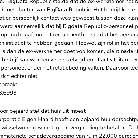
. BigData Republic stelde dat de ex-werknemer het re
had met klanten van BigData Republic. Het bedrijf kon 
t er persoonlijk contact was geweest tussen deze klan
erd aannemelijk dat hij Bigdata Republic-personeel 
e opdracht gaf, nu het recruitmentbureau dat het perso
n initiatief te hebben gedaan. Hoewel zijn rol in het bed
r is dan de ex-werknemer doet voorkomen, dient nader
t bedrijf kan worden vereenzelvigd en of activiteiten er
-personeel onder het relatiebeding vallen. Daarvoor le
ich echter niet.
spraak:
- U verlaat Rechtspraak.nl
8:6993
or bejaard stel dat huis uit moest
rporatie Eigen Haard hoeft een bejaard huurdersechtpaa
en wisselwoning woont, geen vergoeding te betalen. De b
immateriële schadevergoeding van ruim 22.000 euro: omd