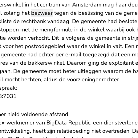
erswinkel in het centrum van Amsterdam mag haar deu
al zolang het
bezwaar
tegen de beslissing van de geme
besliste de rechtbank vandaag. De gemeente had beslote
toppen met de mengformule in de winkel waarbij ook b
ie worden verkocht. Dit is volgens de gemeente in stri
t voor het postcodegebied waar de winkel in valt. Ee
 gemeente had echter per e-mail toegezegd dat een m
res van de bakkerswinkel. Daarom ging de exploitant e
aan. De gemeente moet beter uitleggen waarom de b
l mocht hechten, aldus de voorzieningenrechter.
spraak:
- U verlaat Rechtspraak.nl
8:7031
er hield voldoende afstand
x-werknemer van BigData Republic, een dienstverlenen
twikkeling, heeft zijn relatiebeding niet overtreden. D