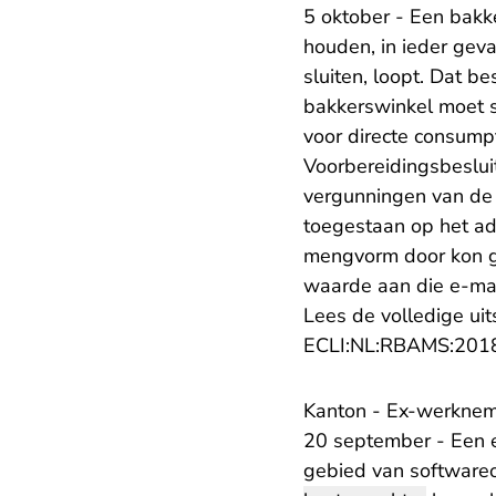
5 oktober - Een bakk
houden, in ieder gev
sluiten, loopt. Dat 
bakkerswinkel moet s
voor directe consumpt
Voorbereidingsbeslui
vergunningen van de
toegestaan op het ad
mengvorm door kon g
waarde aan die e-mai
Lees de volledige uit
ECLI:NL:RBAMS:201
Kanton - Ex-werknem
20 september - Een e
gebied van softwareon