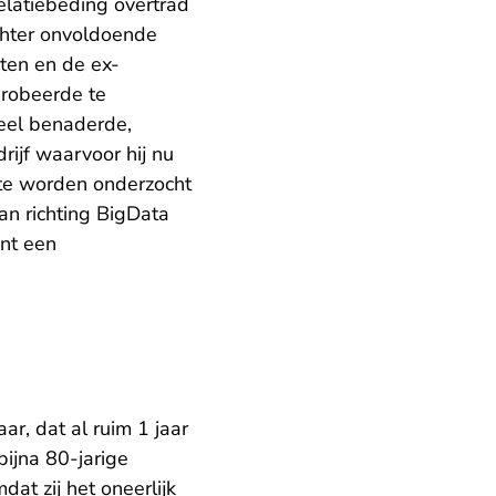
latiebeding overtrad
echter onvoldoende
ten en de ex-
probeerde te
neel benaderde,
rijf waarvoor hij nu
 te worden onderzocht
van richting BigData
ent een
r, dat al ruim 1 jaar
ijna 80-jarige
at zij het oneerlijk