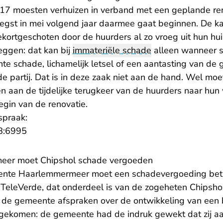
2017 moesten verhuizen in verband met een geplande ren
oegst in mei volgend jaar daarmee gaat beginnen. De ka
tekortgeschoten door de huurders al zo vroeg uit hun hu
ggen: dat kan bij
immateriële schade
alleen wanneer s
hte schade, lichamelijk letsel of een aantasting van d
 partij. Dat is in deze zaak niet aan de hand. Wel moe
 aan de tijdelijke terugkeer van de huurders naar hun 
egin van de renovatie.
spraak:
- U verlaat Rechtspraak.nl
8:6995
meer moet Chipshol schade vergoeden
ente Haarlemmermeer moet een schadevergoeding bet
TeleVerde, dat onderdeel is van de zogeheten Chipsho
t de gemeente afspraken over de ontwikkeling van een b
 nagekomen: de gemeente had de indruk gewekt dat zij a