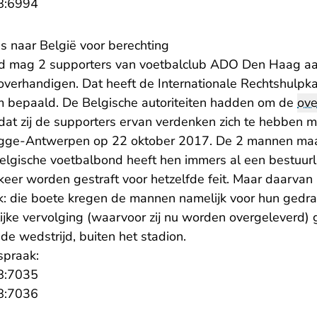
- U verlaat Rechtspraak.nl
8:6994
s naar België voor berechting
nd mag 2 supporters van voetbalclub ADO Den Haag aa
en overhandigen. Dat heeft de Internationale Rechtshulp
 bepaald. De Belgische autoriteiten hadden om de
ove
at zij de supporters ervan verdenken zich te hebben m
ugge-Antwerpen op 22 oktober 2017. De 2 mannen ma
Belgische voetbalbond heeft hen immers al een bestuur
eer worden gestraft voor hetzelfde feit. Maar daarvan 
k: die boete kregen de mannen namelijk voor hun gedrag
elijke vervolging (waarvoor zij nu worden overgeleverd)
e wedstrijd, buiten het stadion.
spraak:
- U verlaat Rechtspraak.nl
8:7035
- U verlaat Rechtspraak.nl
8:7036