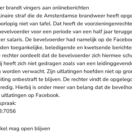
er brandt vingers aan onlineberichten
plinaire straf die de Amsterdamse brandweer heeft opg
orlopig niet van tafel. Dat heeft de voorzieningenrecht
evelvoerder voor een periode van een half jaar terugge
ager salaris. De bevelvoerder had namelijk op de Faceb
rden toegankelijke, beledigende en kwetsende berichte
 rechter oordeelt dat de bevelvoerder zich hiermee sch
ij heeft zich niet gedragen zoals van een leidinggeven
 worden verwacht. Zijn uitlatingen hoefden niet op gro
iting onbestraft te blijven. De rechter vindt de opgele
edig. Hierbij is onder meer van belang dat de bevelhou
 uitlatingen op Facebook.
spraak:
- U verlaat Rechtspraak.nl
8:7056
kel mag open blijven