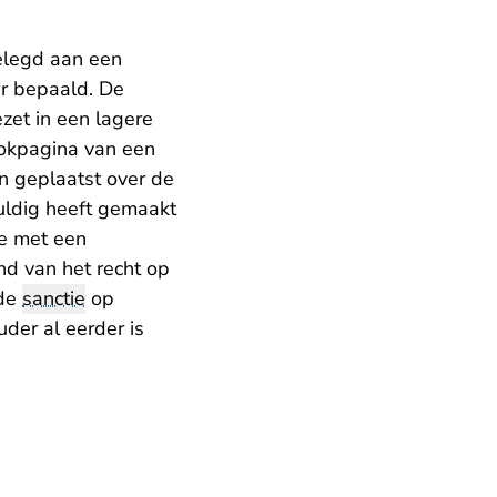
elegd aan een
er bepaald. De
zet in een lagere
ookpagina van een
n geplaatst over de
uldig heeft gemaakt
de met een
nd van het recht op
gde
sanctie
op
der al eerder is