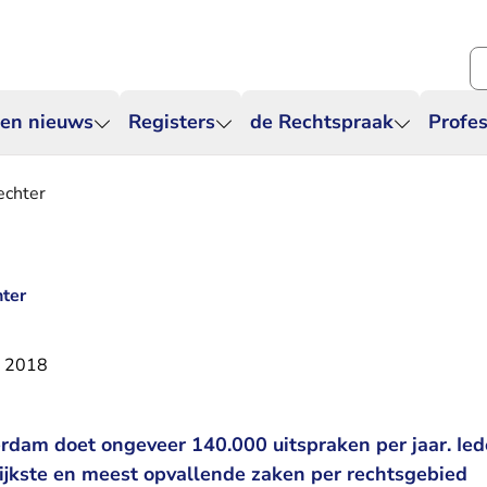
Zo
 en nieuws
Registers
de Rechtspraak
Profes
echter
hter
r 2018
dam doet ongeveer 140.000 uitspraken per jaar. Ied
ijkste en meest opvallende zaken per rechtsgebied