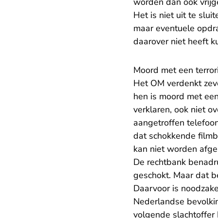
worden dan ook vrijg
Het is niet uit te slu
maar eventuele opdra
daarover niet heeft 
Moord met een terror
Het OM verdenkt zeve
hen is moord met een
verklaren, ook niet o
aangetroffen telefoo
dat schokkende filmb
kan niet worden afge
De rechtbank benadru
geschokt. Maar dat be
Daarvoor is noodzak
Nederlandse bevolkin
volgende slachtoffer k