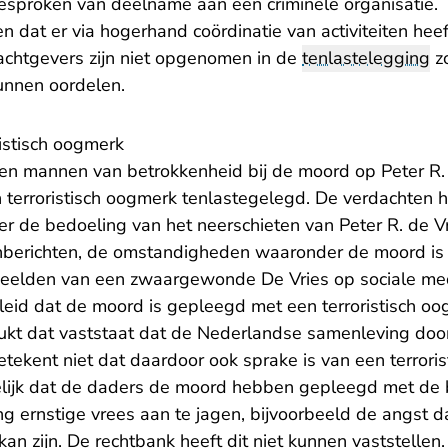
esproken van deelname aan een criminele organisatie.
iten dat er via hogerhand coördinatie van activiteiten he
chtgevers zijn niet opgenomen in de
tenlastelegging
zo
kunnen oordelen.
istisch oogmerk
n mannen van betrokkenheid bij de moord op Peter R. d
 terroristisch oogmerk tenlastegelegd. De verdachten h
ver de bedoeling van het neerschieten van Peter R. de V
nberichten, de omstandigheden waaronder de moord is 
eelden van een zwaargewonde De Vries op sociale medi
leid dat de moord is gepleegd met een terroristisch oo
kt dat vaststaat dat de Nederlandse samenleving door
tekent niet dat daardoor ook sprake is van een terrori
elijk dat de daders de moord hebben gepleegd met de
g ernstige vrees aan te jagen, bijvoorbeeld de angst da
an zijn. De rechtbank heeft dit niet kunnen vaststellen. 