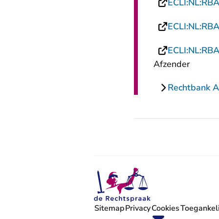
ECLI:NL:RB
ECLI:NL:RB
ECLI:NL:RB
Afzender
Rechtbank 
Sitemap
Privacy
Cookies
Toegankeli