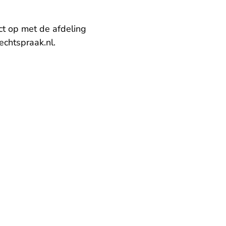
t op met de afdeling
- U verlaat Rechtspraak.nl
chtspraak.nl
.