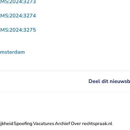
- U verlaat Rechtspraak.nl
AMS:2024:3273
- U verlaat Rechtspraak.nl
AMS:2024:3274
- U verlaat Rechtspraak.nl
AMS:2024:3275
Amsterdam
Deel dit nieuwsb
jkheid
Spoofing
Vacatures
Archief
Over rechtspraak.nl
- U verlaat Rechtspraak.nl