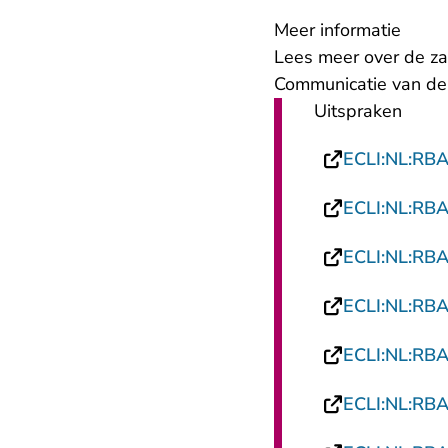
Meer informatie
Lees meer over de z
Communicatie van de
Uitspraken
ECLI:NL:RB
ECLI:NL:RB
ECLI:NL:RB
ECLI:NL:RB
ECLI:NL:RB
ECLI:NL:RB