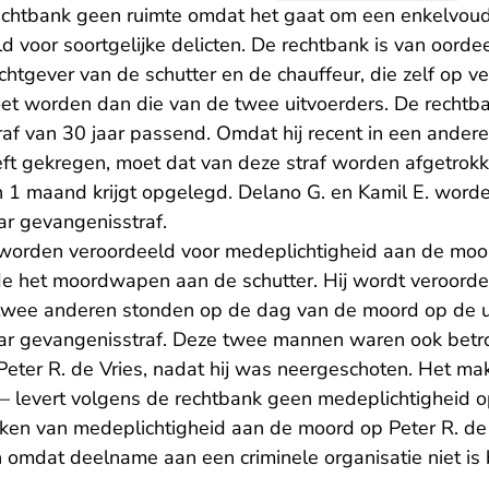
 rechtbank geen ruimte omdat het gaat om een enkelvoud
ld voor soortgelijke delicten. De rechtbank is van oordee
chtgever van de schutter en de chauffeur, die zelf op ve
et worden dan die van de twee uitvoerders. De rechtb
traf van 30 jaar passend. Omdat hij recent in een andere 
eft gekregen, moet dat van deze straf worden afgetrokk
n 1 maand krijgt opgelegd. Delano G. en Kamil E. worde
ar gevangenisstraf.
worden veroordeeld voor medeplichtigheid aan de moor
de het moordwapen aan de schutter. Hij wordt veroordee
twee anderen stonden op de dag van de moord op de u
aar gevangenisstraf. Deze twee mannen waren ook betr
Peter R. de Vries, nadat hij was neergeschoten. Het ma
 – levert volgens de rechtbank geen medeplichtigheid
ken van medeplichtigheid aan de moord op Peter R. de
 omdat deelname aan een criminele organisatie niet is