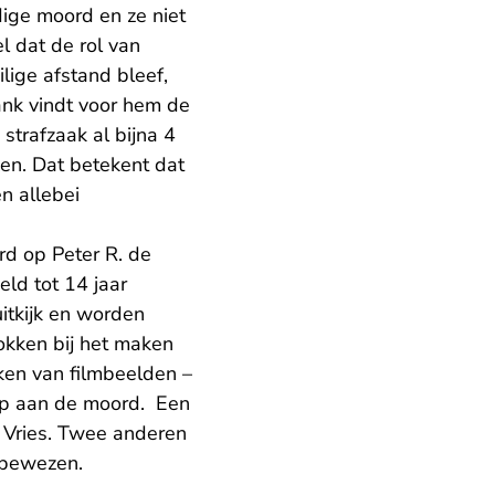
ige moord en ze niet
l dat de rol van
ilige afstand bleef,
ank vindt voor hem de
strafzaak al bijna 4
en. Dat betekent dat
n allebei
d op Peter R. de
ld tot 14 jaar
itkijk en worden
okken bij het maken
ken van filmbeelden –
 op aan de moord. Een
 Vries. Twee anderen
 bewezen.