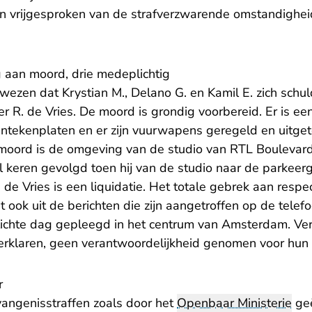
 vrijgesproken van de strafverzwarende omstandigheid 
 aan moord, drie medeplichtig
wezen dat Krystian M., Delano G. en Kamil E. zich sch
 R. de Vries. De moord is grondig voorbereid. Er is ee
entekenplaten en er zijn vuurwapens geregeld en uitget
oord is de omgeving van de studio van RTL Boulevard 
l keren gevolgd toen hij van de studio naar de parkeerg
de Vries is een liquidatie. Het totale gebrek aan respe
t ook uit de berichten die zijn aangetroffen op de telefo
lichte dag gepleegd in het centrum van Amsterdam. Ve
 verklaren, geen verantwoordelijkheid genomen voor hun
r
angenisstraffen zoals door het
Openbaar Ministerie
geë