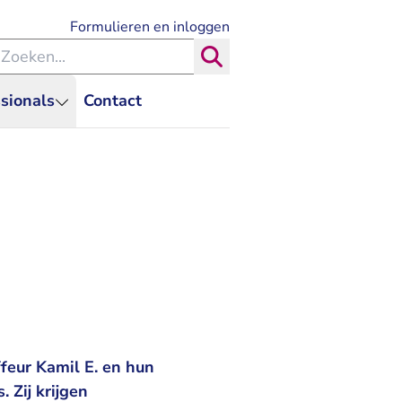
- U verlaat Rechtspraak.nl
Formulieren en inloggen
eken binnen de Rechtspraak
Zoeken
sionals
Contact
feur Kamil E. en hun
 Zij krijgen