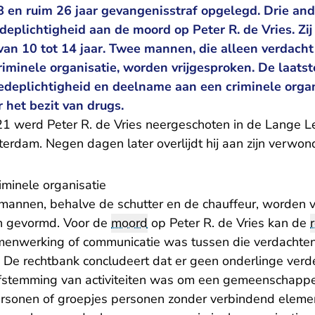
 28 en ruim 26 jaar gevangenisstraf opgelegd. Drie 
eplichtigheid aan de moord op Peter R. de Vries. Zij 
van 10 tot 14 jaar. Twee mannen, die alleen verdach
iminele organisatie, worden vrijgesproken. De laats
edeplichtigheid en deelname aan een criminele organi
 het bezit van drugs.
21 werd Peter R. de Vries neergeschoten in de Lange L
erdam. Negen dagen later overlijdt hij aan zijn verwon
minele organisatie
annen, behalve de schutter en de chauffeur, worden v
en gevormd. Voor de
moord
op Peter R. de Vries kan de
amenwerking of communicatie was tussen die verdachten.
. De rechtbank concludeert dat er geen onderlinge verd
temming van activiteiten was om een gemeenschappeli
rsonen of groepjes personen zonder verbindend eleme