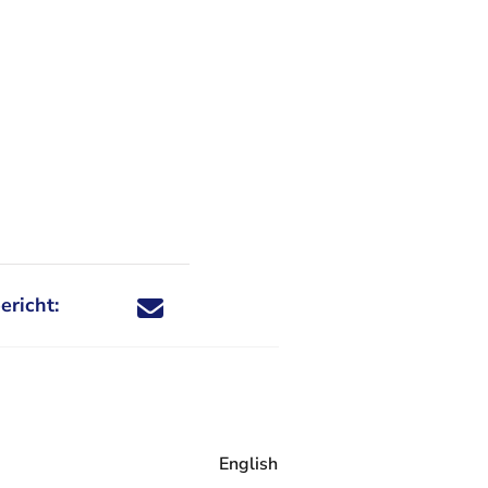
ericht:
Deel dit nieuwsbericht via X - U verlaat Rechtspraa
Deel dit nieuwsbericht via Facebook - U verlaat
Deel dit nieuwsbericht via e-mail
Deel dit nieuwsbericht via LinkedIn - U v
English