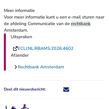
Meer informatie
- U verlaat Re
Voor meer informatie kunt u een
e-mail
sturen naar
de afdeling Communicatie van de
rechtbank
Amsterdam.
Uitspraken
- U verlaat Recht
ECLI:NL:RBAMS:2026:4602
Afzender
Rechtbank Amsterdam
Deel dit nieuwsbericht:
Deel dit nieuwsbericht via X - U 
Deel dit nieuwsbericht via Fa
Deel dit nieuwsbericht via
Deel dit nieuwsbericht