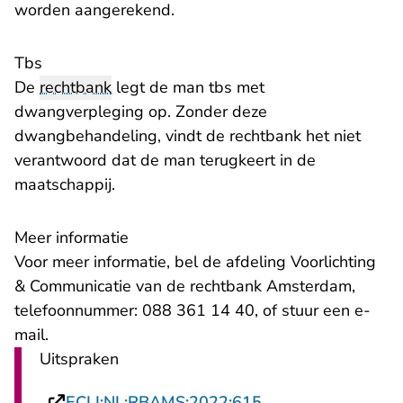
worden aangerekend.
Tbs
De
rechtbank
legt de man tbs met
dwangverpleging op. Zonder deze
dwangbehandeling, vindt de rechtbank het niet
verantwoord dat de man terugkeert in de
maatschappij.
Meer informatie
Voor meer informatie, bel de afdeling Voorlichting
& Communicatie van de rechtbank Amsterdam,
telefoonnummer: 088 361 14 40, of stuur een
e-
- U verlaat Rechtspraak.nl
mail
.
Uitspraken
- U verlaat Rechts
ECLI:NL:RBAMS:2022:615