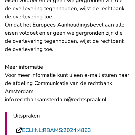
eisen voldoet en er geen weigergronden zijn die
de overlevering tegenhouden, wijst de rechtbank
de overlevering toe.
Omdat het Europees Aanhoudingsbevel aan alle
eisen voldoet en er geen weigergronden zijn die
de overlevering tegenhouden, wijst de rechtbank
de overlevering toe.
Meer informatie
Voor meer informatie kunt u een e-mail sturen naar
de afdeling Communicatie van de rechtbank
Amsterdam:
- U verlaat
info.rechtbankamsterdam@rechtspraak.nl
.
Uitspraken
- U verlaat Recht
ECLI:NL:RBAMS:2024:4863