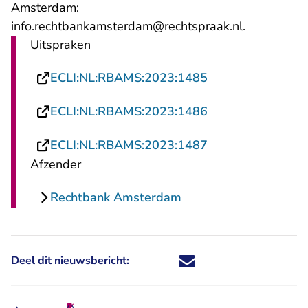
Amsterdam:
- U verlaat
info.rechtbankamsterdam@rechtspraak.nl
.
Uitspraken
- U verlaat Recht
ECLI:NL:RBAMS:2023:1485
- U verlaat Recht
ECLI:NL:RBAMS:2023:1486
- U verlaat Recht
ECLI:NL:RBAMS:2023:1487
Afzender
Rechtbank Amsterdam
Deel dit nieuwsbericht:
Deel dit nieuwsbericht via X - U 
Deel dit nieuwsbericht via Fa
Deel dit nieuwsbericht via
Deel dit nieuwsbericht