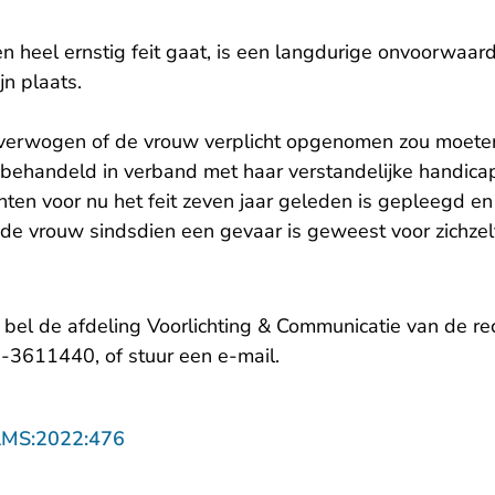
 heel ernstig feit gaat, is een langdurige onvoorwaard
jn plaats.
overwogen of de vrouw verplicht opgenomen zou moete
 behandeld in verband met haar verstandelijke handicap
en voor nu het feit zeven jaar geleden is gepleegd en
 de vrouw sindsdien een gevaar is geweest voor zichzel
, bel de afdeling Voorlichting & Communicatie van de 
- U verlaat Rechtspraak.
-3611440, of stuur een
e-mail
.
- U verlaat Rechtspraak.nl
AMS:2022:476