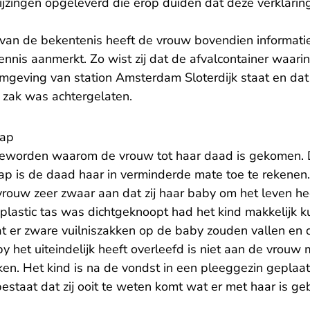
ijzingen opgeleverd die erop duiden dat deze verklaring
 van de bekentenis heeft de vrouw bovendien informatie
ennis aanmerkt. Zo wist zij dat de afvalcontainer waar
omgeving van station Amsterdam Sloterdijk staat en dat
c zak was achtergelaten.
cap
k geworden waarom de vrouw tot haar daad is gekomen. 
cap is de daad haar in verminderde mate toe te rekene
vrouw zeer zwaar aan dat zij haar baby om het leven h
plastic tas was dichtgeknoopt had het kind makkelijk k
t er zware vuilniszakken op de baby zouden vallen en 
y het uiteindelijk heeft overleefd is niet aan de vrouw
ken. Het kind is na de vondst in een pleeggezin geplaa
estaat dat zij ooit te weten komt wat er met haar is g