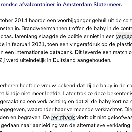
grondse afvalcontainer in Amsterdam Slotermeer.
ktober 2014 hoorde een voorbijganger gehuil uit de co
nsten in. Brandweermannen troffen de baby in de conta
c tas. Jarenlang slaagde de politie er niet in een
verdac
e in februari 2021, toen een vingerafdruk op de plasti
n een internationale databank. Dit leverde een match op
Zij werd uiteindelijk in Duitsland aangehouden.
verhoren heeft de vrouw bekend dat zij de baby in de c
t kindje niet meer leefde. Later trok ze deze bekenteni
eraakt na een verkrachting en dat zij de baby kort na 
gegeven, waaronder haar vermeende verkrachter. Die z
eden en begraven. De
rechtbank
vindt dit niet geloofwaa
 gedaan naar aanleiding van de alternatieve verklaring