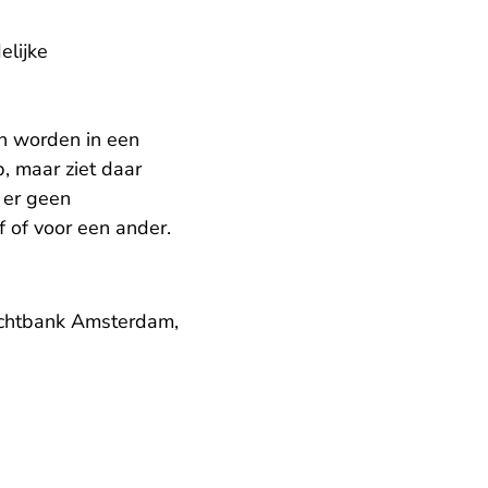
elijke
n worden in een
, maar ziet daar
 er geen
f of voor een ander.
rechtbank Amsterdam,
nl