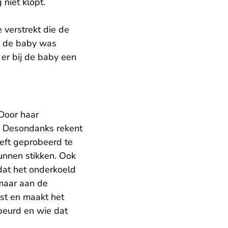
 niet klopt.
 verstrekt die de
in de baby was
 er bij de baby een
Door haar
n. Desondanks rekent
eeft geprobeerd te
unnen stikken. Ook
dat het onderkoeld
 maar aan de
tst en maakt het
ebeurd en wie dat