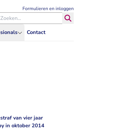
- U verlaat Rechtspraak.nl
Formulieren en inloggen
eken binnen de Rechtspraak
Zoeken
sionals
Contact
traf van vier jaar
by in oktober 2014