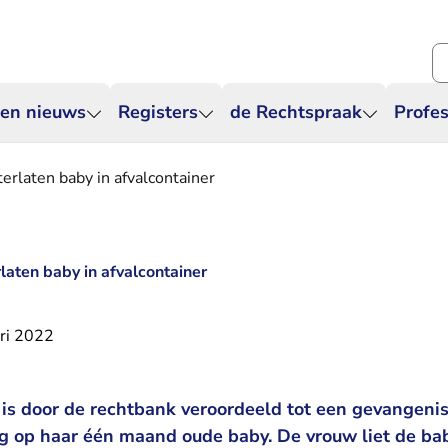
Zo
 en nieuws
Registers
de Rechtspraak
Profes
hterlaten baby in afvalcontainer
rlaten baby in afvalcontainer
ri 2022
is door de rechtbank veroordeeld tot een gevangeniss
g op haar één maand oude baby. De vrouw liet de ba