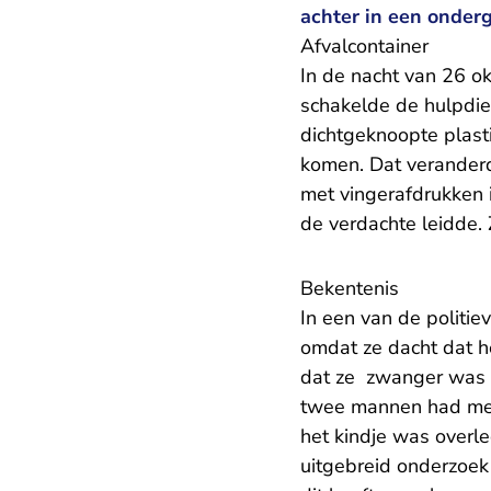
achter in een onder
Afvalcontainer
In de nacht van 26 o
schakelde de hulpdie
dichtgeknoopte plasti
komen. Dat veranderd
met vingerafdrukken i
de verdachte leidde. 
Bekentenis
In een van de politie
omdat ze dacht dat he
dat ze zwanger was g
twee mannen had mee
het kindje was overl
uitgebreid onderzoek