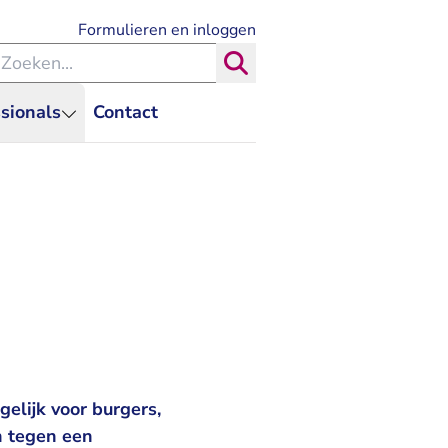
- U verlaat Rechtspraak.nl
Formulieren en inloggen
eken binnen de Rechtspraak
Zoeken
sionals
Contact
elijk voor burgers,
n tegen een