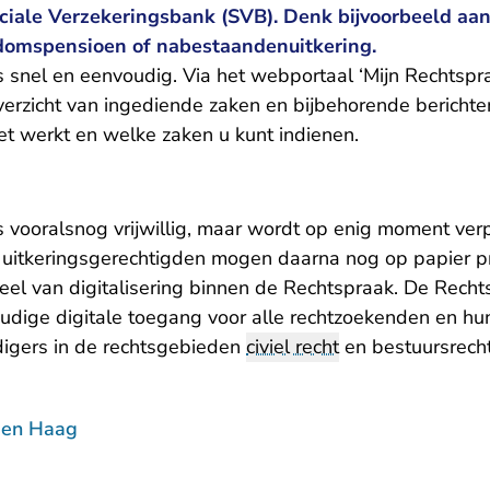
ociale Verzekeringsbank (SVB). Denk bijvoorbeeld aan
rdomspensioen of nabestaandenuitkering.
s snel en eenvoudig. Via het webportaal ‘Mijn Rechtspra
overzicht van ingediende zaken en bijbehorende berichte
het werkt en welke zaken u kunt indienen.
s vooralsnog vrijwillig, maar wordt op enig moment verpl
n uitkeringsgerechtigden mogen daarna nog op papier pr
deel van
digitalisering binnen de Rechtspraak
. De Recht
dige digitale toegang voor alle rechtzoekenden en hu
igers in de rechtsgebieden
civiel recht
en bestuursrech
Den Haag