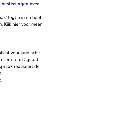
 beslissingen over
ak’ logt u in en heeft
n.
Kijk hier voor meer
icht voor juridische
ocederen. Digitaal
spraak realiseert de
n
t.