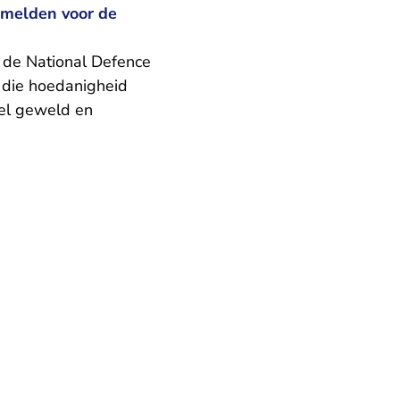
nmelden voor de
j de National Defence
n die hoedanigheid
eel geweld en