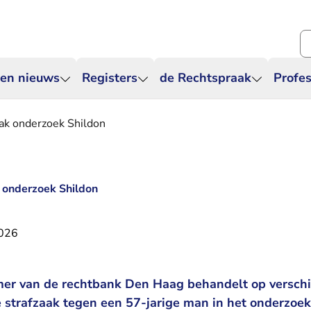
Zo
 en nieuws
Registers
de Rechtspraak
Profes
aak onderzoek Shildon
k onderzoek Shildon
2026
er van de rechtbank Den Haag behandelt op verschi
e strafzaak tegen een 57-jarige man in het onderzoe