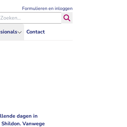
- U verlaat Rechtspraak.nl
Formulieren en inloggen
eken binnen de Rechtspraak
Zoeken
sionals
Contact
llende dagen in
k Shildon. Vanwege