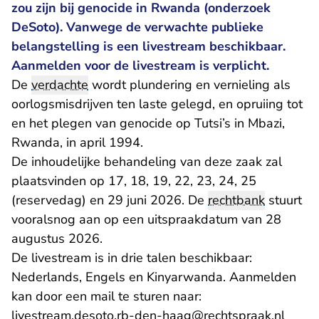
zou zijn bij genocide in Rwanda (onderzoek
DeSoto). Vanwege de verwachte publieke
belangstelling is een livestream beschikbaar.
Aanmelden voor de livestream is verplicht.
De
verdachte
wordt plundering en vernieling als
oorlogsmisdrijven ten laste gelegd, en opruiing tot
en het plegen van genocide op Tutsi’s in Mbazi,
Rwanda, in april 1994.
De inhoudelijke behandeling van deze zaak zal
plaatsvinden op 17, 18, 19, 22, 23, 24, 25
(reservedag) en 29 juni 2026. De
rechtbank
stuurt
vooralsnog aan op een uitspraakdatum van 28
augustus 2026.
De livestream is in drie talen beschikbaar:
Nederlands, Engels en Kinyarwanda. Aanmelden
kan door een mail te sturen naar:
- U ve
livestream.desoto.rb-den-haag@rechtspraak.nl